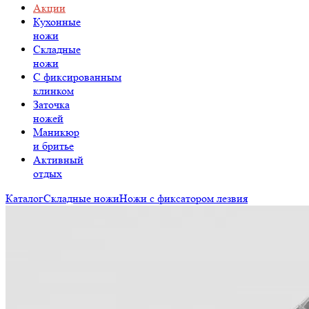
Акции
Кухонные
ножи
Складные
ножи
C фиксированным
клинком
Заточка
ножей
Маникюр
и бритье
Активный
отдых
Каталог
Складные ножи
Ножи с фиксатором лезвия