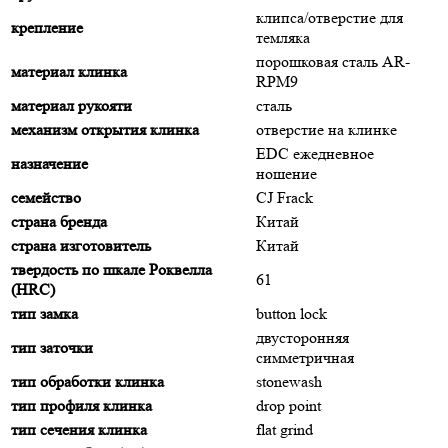
клипса/отверстие для
крепление
темляка
порошковая сталь AR-
материал клинка
RPM9
материал рукояти
сталь
механизм открытия клинка
отверстие на клинке
EDC ежедневное
назначение
ношение
семейство
CJ Frack
страна бренда
Китай
страна изготовитель
Китай
твердость по шкале Роквелла
61
(HRC)
тип замка
button lock
двусторонняя
тип заточки
симметричная
тип обработки клинка
stonewash
тип профиля клинка
drop point
тип сечения клинка
flat grind