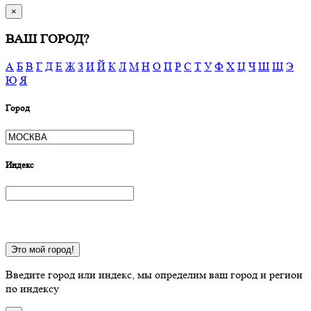
×
ВАШ ГОРОД?
А
Б
В
Г
Д
Е
Ж
З
И
Й
К
Л
М
Н
О
П
Р
С
Т
У
Ф
Х
Ц
Ч
Ш
Щ
Э
Ю
Я
Город
Индекс
Это мой город!
Введите город или индекс, мы определим ваш город и регион
по индексу