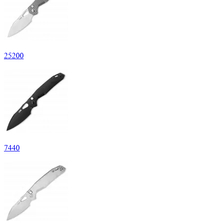
25
200
7
440