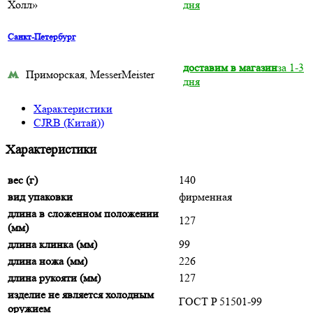
Холл»
дня
Санкт-Петербург
доставим в магазин
за 1-3
Приморская, MesserMeister
дня
Характеристики
CJRB (Китай))
Характеристики
вес (г)
140
вид упаковки
фирменная
длина в сложенном положении
127
(мм)
длина клинка (мм)
99
длина ножа (мм)
226
длина рукояти (мм)
127
изделие не является холодным
ГОСТ P 51501-99
оружием