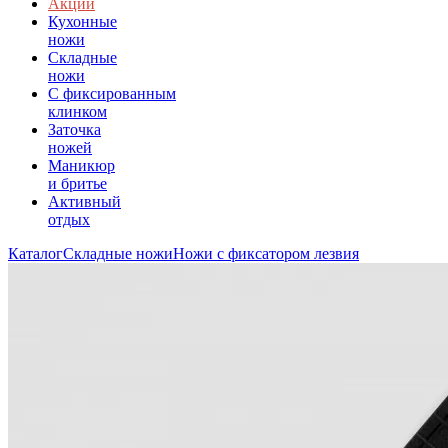
Акции
Кухонные
ножи
Складные
ножи
C фиксированным
клинком
Заточка
ножей
Маникюр
и бритье
Активный
отдых
Каталог
Складные ножи
Ножи с фиксатором лезвия