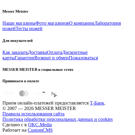
Messer Meister
Наши магазины
Фото магазинов
О компании
Лаборатория
ножей
Тесты ножей
Для покупателей
Как заказать
Доставка
Оплата
Дисконтные
карты
Гарантии
Возврат и обмен
Пожаловаться
MESSER MEISTER в социальных сетях
Принимаем к оплате
Прием онлайн-платежей предоставляется
Т-Банк
.
© 2007 — 2026 MESSER MEISTER
Правила использования сайта
Политика обработки персональных данных и cookies
Сделано с
в
OKC.Media
Работает на
CustomCMS