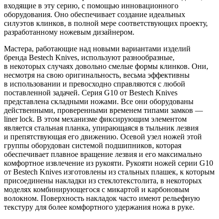
входящие в эту серию, с помощью инновационного
оборудования. Оно обеспечивает создание идеальных
силуэтов клинков, в полной мере соответствующих проекту,
разработанному ножевым дизайнером.
Мастера, работающие над новыми вариантами изделий
бренда Bestech Knives, используют разнообразные,
в некоторых случаях довольно смелые формы клинков. Они,
несмотря на свою оригинальность, весьма эффективны
в использовании и превосходно справляются с любой
поставленной задачей. Серия G10 от Bestech Knives
представлена складными ножами. Все они оборудованы
действенными, проверенными временем типами замков —
liner lock. В этом механизме фиксирующим элементом
является стальная планка, упирающаяся в тыльник лезвия
и препятствующая его движению. Осевой узел ножей этой
группы оборудован системой подшипников, которая
обеспечивает плавное вращение лезвия и его максимально
комфортное извлечение из рукояти. Рукояти ножей серии G10
от Bestech Knives изготовлены из стальных плашек, к которым
присоединены накладки из стеклотекстолита, в некоторых
моделях комбинирующегося с микартой и карбоновым
волокном. Поверхность накладок часто имеют рельефную
текстуру для более комфортного удержания ножа в руке.