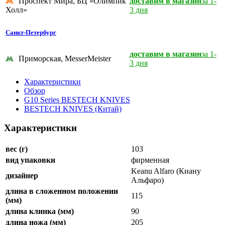
Проспект Мира, БЦ «Олимпик
доставим в магазин
за 1-
Холл»
3 дня
Санкт-Петербург
доставим в магазин
за 1-
Приморская, MesserMeister
3 дня
Характеристики
Обзор
G10 Series BESTECH KNIVES
BESTECH KNIVES (Китай)
Характеристики
вес (г)
103
вид упаковки
фирменная
Keanu Alfaro (Киану
дизайнер
Альфаро)
длина в сложенном положении
115
(мм)
длина клинка (мм)
90
длина ножа (мм)
205