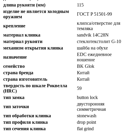
длина рукояти (мм)
115
изделие не является холодным
ГОСТ P 51501-99
оружием
клипса/отверстие для
крепление
темляка
материал клинка
sandvik 14C28N
материал рукояти
стеклотекстолит G-10
механизм открытия клинка
шайба на обухе
EDC ежедневное
назначение
ношение
семейство
BK Glok
страна бренда
Китай
страна изготовитель
Китай
твердость по шкале Роквелла
59
(HRC)
тип замка
button lock
двусторонняя
тип заточки
симметричная
тип обработки клинка
stonewash
тип профиля клинка
drop point
тип сечения клинка
flat grind