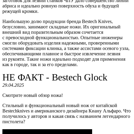
заготовок для лезвий станков ЧПУ дало совершенство линий
абриса и идеально ровную поверхность обуха и будущей
режущей кромки.
Наибольшую долю продукции бренда Bestech Knives,
безусловно, занимают складные ножи. Их оригинальный
внешний вид поразительным образом сочетается
с превосходной функциональностью. Опытные инженеры
смогли оборудовать изделия надежными, проверенными
системами фиксации клинка, а также ассистами осевого узла,
обеспечивающими плавное и быстрое извлечение лезвия
из рукояти. Такие ножи идеально подходят для применения
как в городе, так и за его пределами.
НЕ ФАКТ - Bestech Glock
29.04.2025
Смотрите новый обзор ножа!
Стильный и функциональный новый нож от китайской
Bestechknives и американского дизайнера Киану Альфаро. Что
получилось у авторов и какая связь с названием легендарного
пистолета?