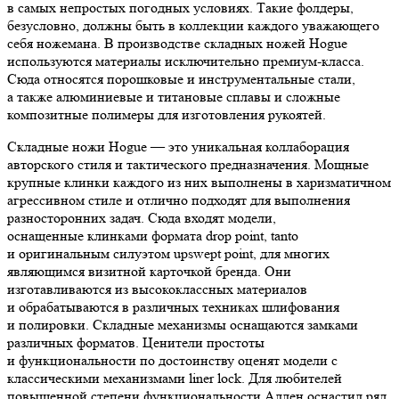
в самых непростых погодных условиях. Такие фолдеры,
безусловно, должны быть в коллекции каждого уважающего
себя ножемана. В производстве складных ножей Hogue
используются материалы исключительно премиум-класса.
Сюда относятся порошковые и инструментальные стали,
а также алюминиевые и титановые сплавы и сложные
композитные полимеры для изготовления рукоятей.
Складные ножи Hogue — это уникальная коллаборация
авторского стиля и тактического предназначения. Мощные
крупные клинки каждого из них выполнены в харизматичном
агрессивном стиле и отлично подходят для выполнения
разносторонних задач. Сюда входят модели,
оснащенные клинками формата drop point, tanto
и оригинальным силуэтом upswept point, для многих
являющимся визитной карточкой бренда. Они
изготавливаются из высококлассных материалов
и обрабатываются в различных техниках шлифования
и полировки. Складные механизмы оснащаются замками
различных форматов. Ценители простоты
и функциональности по достоинству оценят модели с
классическими механизмами liner lock. Для любителей
повышенной степени функциональности Аллен оснастил ряд