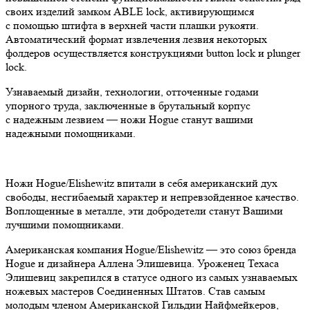
своих изделий замком ABLE lock, активирующимся
с помощью штифта в верхней части плашки рукояти.
Автоматический формат извлечения лезвия некоторых
фолдеров осуществляется конструкциями button lock и plunger
lock.
Узнаваемый дизайн, технологии, отточенные годами
упорного труда, заключенные в брутальный корпус
с надежным лезвием — ножи Hogue станут вашими
надежными помощниками.
Ножи Hogue/Elishewitz впитали в себя американский дух
свободы, несгибаемый характер и непревзойденное качество.
Воплощенные в металле, эти добродетели станут Вашими
лучшими помощниками.
Американская компания Hogue/Elishewitz — это союз бренда
Hogue и дизайнера Аллена Элишевица. Уроженец Техаса
Элишевиц закрепился в статусе одного из самых узнаваемых
ножевых мастеров Соединенных Штатов. Став самым
молодым членом Американской Гильдии Найфмейкеров,