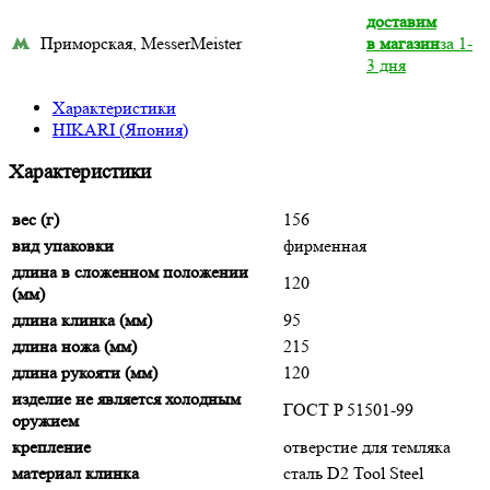
доставим
Приморская, MesserMeister
в магазин
за 1-
3 дня
Характеристики
HIKARI (Япония)
Характеристики
вес (г)
156
вид упаковки
фирменная
длина в сложенном положении
120
(мм)
длина клинка (мм)
95
длина ножа (мм)
215
длина рукояти (мм)
120
изделие не является холодным
ГОСТ P 51501-99
оружием
крепление
отверстие для темляка
материал клинка
сталь D2 Tool Steel