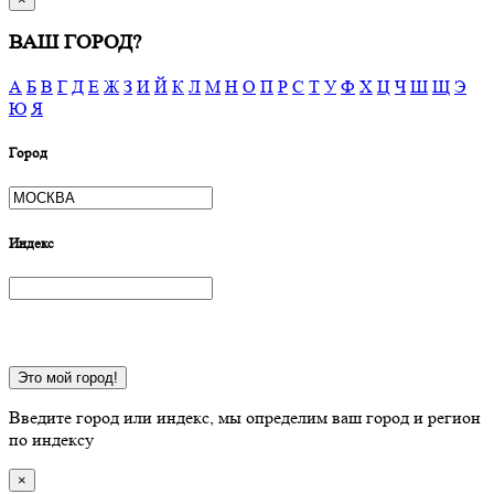
ВАШ ГОРОД?
А
Б
В
Г
Д
Е
Ж
З
И
Й
К
Л
М
Н
О
П
Р
С
Т
У
Ф
Х
Ц
Ч
Ш
Щ
Э
Ю
Я
Город
Индекс
Это мой город!
Введите город или индекс, мы определим ваш город и регион
по индексу
×