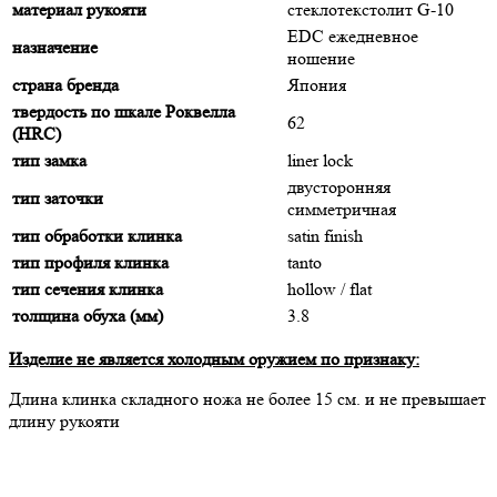
материал рукояти
стеклотекстолит G-10
EDC ежедневное
назначение
ношение
страна бренда
Япония
твердость по шкале Роквелла
62
(HRC)
тип замка
liner lock
двусторонняя
тип заточки
симметричная
тип обработки клинка
satin finish
тип профиля клинка
tanto
тип сечения клинка
hollow / flat
толщина обуха (мм)
3.8
Изделие не является холодным оружием по признаку:
Длина клинка складного ножа не более 15 cм. и не превышает
длину рукояти