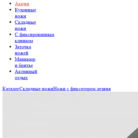
Акции
Кухонные
ножи
Складные
ножи
C фиксированным
клинком
Заточка
ножей
Маникюр
и бритье
Активный
отдых
Каталог
Складные ножи
Ножи с фиксатором лезвия