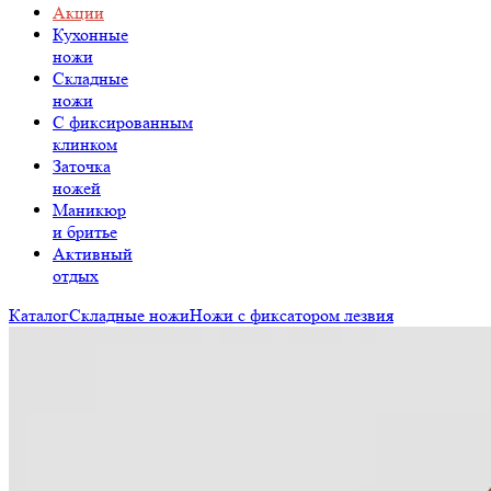
Акции
Кухонные
ножи
Складные
ножи
C фиксированным
клинком
Заточка
ножей
Маникюр
и бритье
Активный
отдых
Каталог
Складные ножи
Ножи с фиксатором лезвия