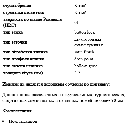
страна бренда
Китай
страна изготовитель
Китай
твердость по шкале Роквелла
61
(HRC)
тип замка
button lock
двусторонняя
тип заточки
симметричная
тип обработки клинка
satin finish
тип профиля клинка
drop point
тип сечения клинка
hollow grind
толщина обуха (мм)
2.7
Изделие не является холодным оружием по признаку:
Длина клинка разделочных и шкуросъемных, туристических,
спортивных специальных и складных ножей не более 90 мм.
Комплектация:
Нож складной.