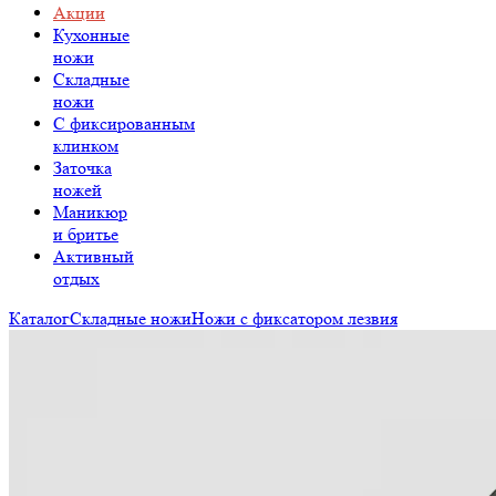
Акции
Кухонные
ножи
Складные
ножи
C фиксированным
клинком
Заточка
ножей
Маникюр
и бритье
Активный
отдых
Каталог
Складные ножи
Ножи с фиксатором лезвия