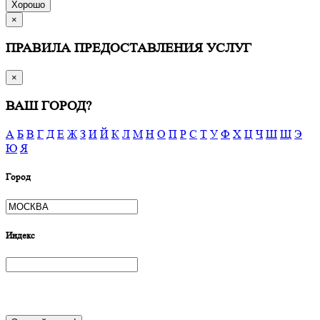
Хорошо
×
ПРАВИЛА ПРЕДОСТАВЛЕНИЯ УСЛУГ
×
ВАШ ГОРОД?
А
Б
В
Г
Д
Е
Ж
З
И
Й
К
Л
М
Н
О
П
Р
С
Т
У
Ф
Х
Ц
Ч
Ш
Щ
Э
Ю
Я
Город
Индекс