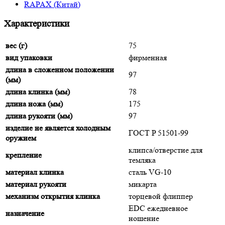
RAPAX (Китай)
Характеристики
вес (г)
75
вид упаковки
фирменная
длина в сложенном положении
97
(мм)
длина клинка (мм)
78
длина ножа (мм)
175
длина рукояти (мм)
97
изделие не является холодным
ГОСТ P 51501-99
оружием
клипса/отверстие для
крепление
темляка
материал клинка
сталь VG-10
материал рукояти
микарта
механизм открытия клинка
торцевой флиппер
EDC ежедневное
назначение
ношение