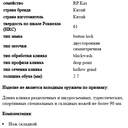
семейство
RP Kiri
страна бренда
Китай
страна изготовитель
Китай
твердость по шкале Роквелла
61
(HRC)
тип замка
button lock
двусторонняя
тип заточки
симметричная
тип обработки клинка
blackwash
тип профиля клинка
drop point
тип сечения клинка
hollow grind
толщина обуха (мм)
2.7
Изделие не является холодным оружием по признаку:
Длина клинка разделочных и шкуросъемных, туристических,
спортивных специальных и складных ножей не более 90 мм.
Комплектация:
Нож складной.