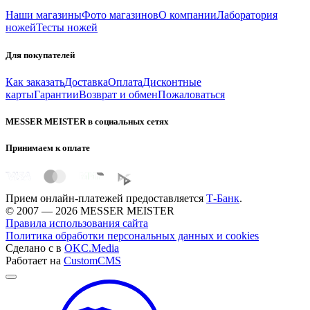
Наши магазины
Фото магазинов
О компании
Лаборатория
ножей
Тесты ножей
Для покупателей
Как заказать
Доставка
Оплата
Дисконтные
карты
Гарантии
Возврат и обмен
Пожаловаться
MESSER MEISTER в социальных сетях
Принимаем к оплате
Прием онлайн-платежей предоставляется
Т-Банк
.
© 2007 — 2026 MESSER MEISTER
Правила использования сайта
Политика обработки персональных данных и cookies
Сделано с
в
OKC.Media
Работает на
CustomCMS