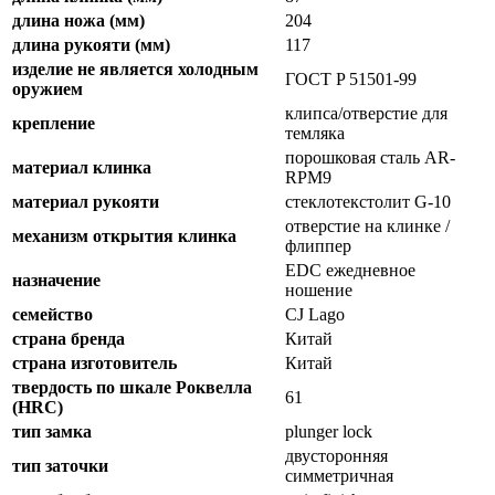
длина ножа (мм)
204
длина рукояти (мм)
117
изделие не является холодным
ГОСТ P 51501-99
оружием
клипса/отверстие для
крепление
темляка
порошковая сталь AR-
материал клинка
RPM9
материал рукояти
стеклотекстолит G-10
отверстие на клинке /
механизм открытия клинка
флиппер
EDC ежедневное
назначение
ношение
семейство
CJ Lago
страна бренда
Китай
страна изготовитель
Китай
твердость по шкале Роквелла
61
(HRC)
тип замка
plunger lock
двусторонняя
тип заточки
симметричная