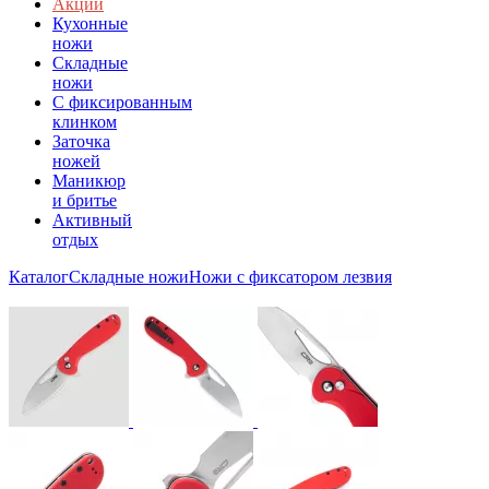
Акции
Кухонные
ножи
Складные
ножи
C фиксированным
клинком
Заточка
ножей
Маникюр
и бритье
Активный
отдых
Каталог
Складные ножи
Ножи с фиксатором лезвия