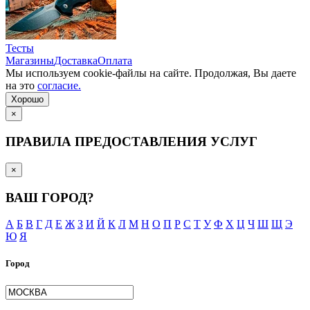
Тесты
Магазины
Доставка
Оплата
Мы используем cookie-файлы на сайте. Продолжая, Вы даете
на это
согласие.
Хорошо
×
ПРАВИЛА ПРЕДОСТАВЛЕНИЯ УСЛУГ
×
ВАШ ГОРОД?
А
Б
В
Г
Д
Е
Ж
З
И
Й
К
Л
М
Н
О
П
Р
С
Т
У
Ф
Х
Ц
Ч
Ш
Щ
Э
Ю
Я
Город