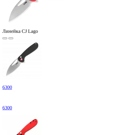
Линейка CJ Lago
6
300
6
300