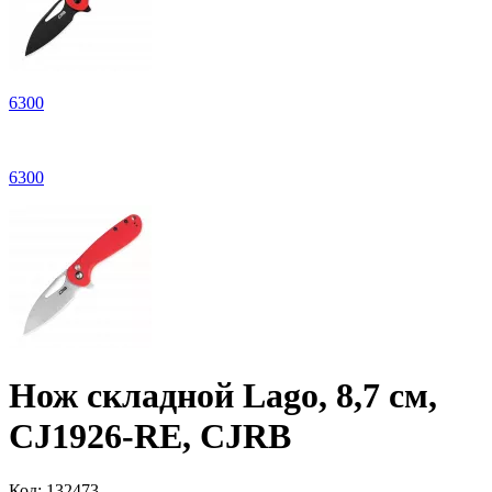
6
300
6
300
Нож складной Lago, 8,7 см,
CJ1926-RE, CJRB
Код:
132473