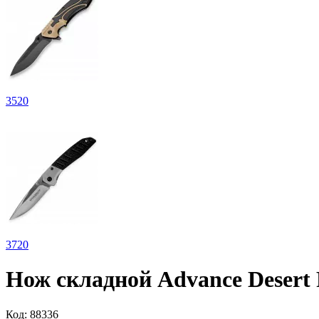
3
520
3
720
Нож складной Advance Desert 
Код:
88336