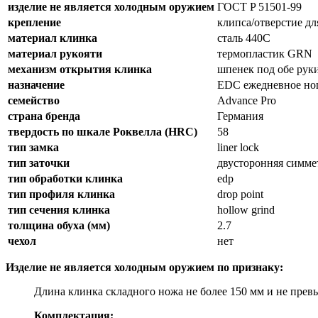
изделие не является холодным оружием
ГОСТ P 51501-99
крепление
клипса/отверстие дл
материал клинка
сталь 440C
материал рукояти
термопластик GRN
механизм открытия клинка
шпенек под обе рук
назначение
EDC ежедневное но
семейство
Advance Pro
страна бренда
Германия
твердость по шкале Роквелла (HRC)
58
тип замка
liner lock
тип заточки
двусторонняя симм
тип обработки клинка
edp
тип профиля клинка
drop point
тип сечения клинка
hollow grind
толщина обуха (мм)
2.7
чехол
нет
Изделие не является холодным оружием по признаку:
Длина клинка складного ножа не более 150 мм и не прев
Комплектация: