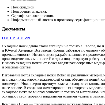
Нож складной.
Подарочная упаковка.
Сертификат соответствия.
Информационный листок к протоколу сертификационны
Документы
ГОСТ Р 51501-99
Складные ножи давно стали легендой не только в Европе, но 
и Южной Америке. Все заводы бренда работают по единому обр
промышленности. Именно здесь разрабатывались и продолжают 
производственных мощностей отдана под авторскую работу в
В число складных ножей от Boker входят разнообразные модиф
и опасные бритвы.
Изготавливаются складные ножи Boker из различных материало
из практичных марок нержавеющей стали, обеспечивающей кли
полимеров. Ножи серии премиум-класса оснащаются клинками 
на ее основе. В создании лимитированных авторских моделей п
складного ножа во многом зависит не только от материалов, и
оснащают свои творения надежными осевыми узлами и замкам
Компания Boker — старейшая немецкая ножевая фирма. Складн