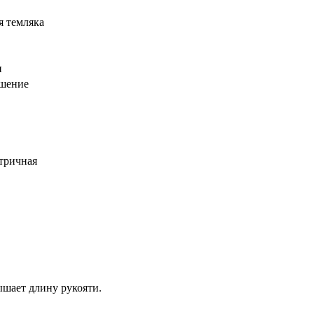
я темляка
и
шение
етричная
ышает длину рукояти.