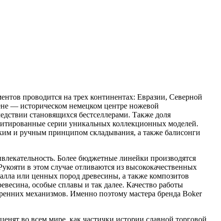
ентов проводится на трех континентах: Евразии, Северной
гене — историческом немецком центре ножевой
едствии становящихся бестселлерами. Также доля
митированные серии уникальных коллекционных моделей.
ским и ручным принципом складывания, а также балисонги
ивлекательность. Более бюджетные линейки производятся
укояти в этом случае отливаются из высококачественных
алла или ценных пород древесины, а также композитов
евесина, особые сплавы и так далее. Качество работы
тренних механизмов. Именно поэтому мастера бренда Boker
енят во всем мире, как частички истории славной торговой