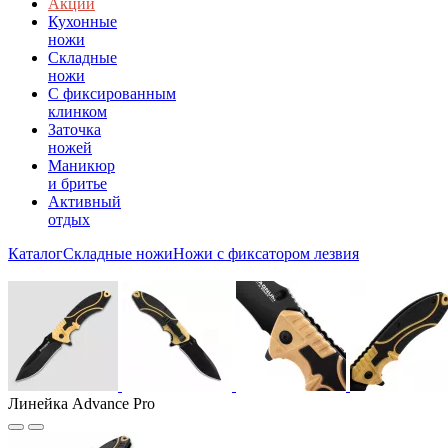
Акции
Кухонные
ножи
Складные
ножи
C фиксированным
клинком
Заточка
ножей
Маникюр
и бритье
Активный
отдых
Каталог
Складные ножи
Ножи с фиксатором лезвия
Линейка Advance Pro