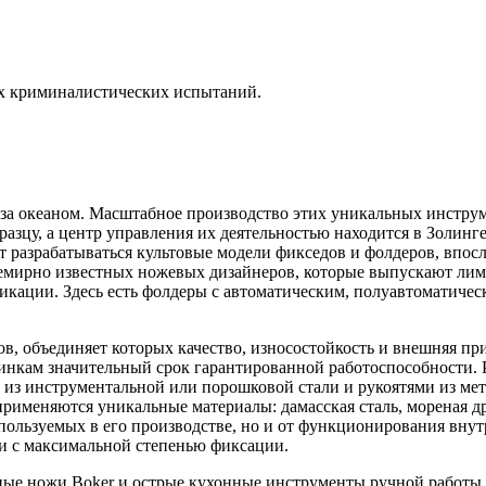
х криминалистических испытаний.
и за океаном. Масштабное производство этих уникальных инструм
азцу, а центр управления их деятельностью находится в Золин
разрабатываться культовые модели фикседов и фолдеров, впосл
семирно известных ножевых дизайнеров, которые выпускают ли
икации. Здесь есть фолдеры с автоматическим, полуавтоматиче
в, объединяет которых качество, износостойкость и внешняя пр
нкам значительный срок гарантированной работоспособности. Р
из инструментальной или порошковой стали и рукоятями из мет
рименяются уникальные материалы: дамасская сталь, мореная др
спользуемых в его производстве, но и от функционирования вну
и с максимальной степенью фиксации.
ые ножи Boker и острые кухонные инструменты ручной работы ц