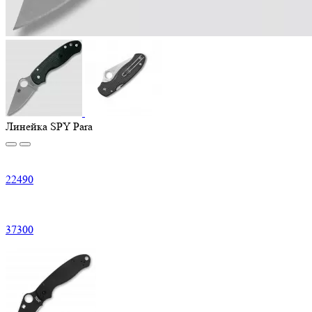
Линейка SPY Para
22
490
37
300