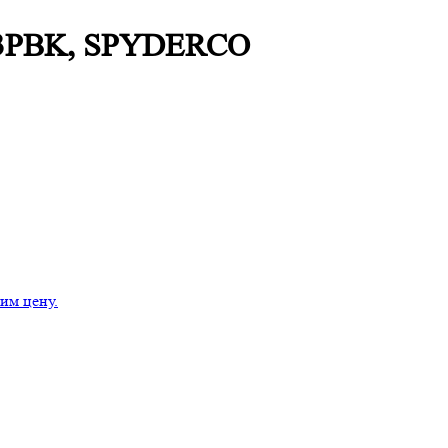
 223PBK, SPYDERCO
им цену.