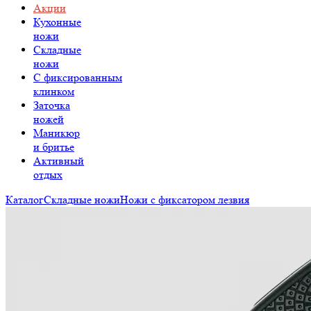
Акции
Кухонные
ножи
Складные
ножи
C фиксированным
клинком
Заточка
ножей
Маникюр
и бритье
Активный
отдых
Каталог
Складные ножи
Ножи с фиксатором лезвия