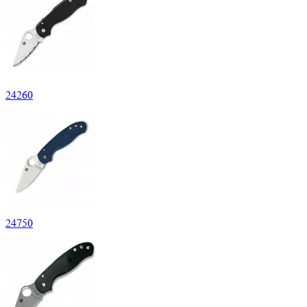
24
260
24
750