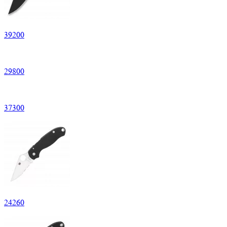
39
200
29
800
37
300
24
260