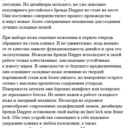
ситуации. Но дизайнеры молодого, но уже довольно
популярного российского бренда Daggerr не стоят на месте.
Они постоянно совершенствуют процесс производства
и ищут новые, более совершенные механизмы для создания
лучших складных ножей.
При выборе ножа опытные ножеманы в первую очередь
обращают на сталь клинка. И не удивительно, ведь именно
от ее качества зависит функциональность девайса и срок его
эксплуатации. Ножеделы бренда Dagger используют в своей
работе только качественные, максимально устойчивые
к износу марки. В зависимости от будущего предназначения,
они оснащают складные ножи лезвиями из твердой
порошковой стали или более мягкого, но невероятно острого
сплава с высоким процентом содержания углерода.
Поверхность металла они бережно шлифуют или полируют
до зеркального блеска. Не менее важен в работе складного
ножа и запорный механизм. Несмотря на огромное
разнообразие современных модификаций замков, дизайнеры
бренда Daggerr остановили свой выбор на liner lock или frame
lock. Оба этих устройства совмещают в себе надежное
удержание клинка в любом положении, а также