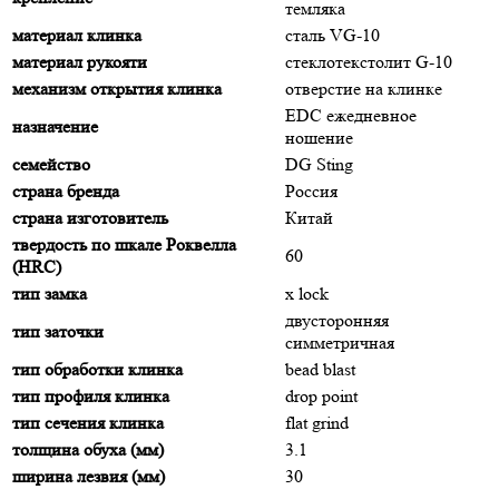
темляка
материал клинка
сталь VG-10
материал рукояти
стеклотекстолит G-10
механизм открытия клинка
отверстие на клинке
EDC ежедневное
назначение
ношение
семейство
DG Sting
страна бренда
Россия
страна изготовитель
Китай
твердость по шкале Роквелла
60
(HRC)
тип замка
x lock
двусторонняя
тип заточки
симметричная
тип обработки клинка
bead blast
тип профиля клинка
drop point
тип сечения клинка
flat grind
толщина обуха (мм)
3.1
ширина лезвия (мм)
30