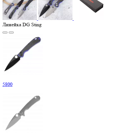
Линейка DG Sting
5
800