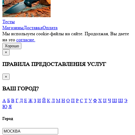
Тесты
Магазины
Доставка
Оплата
Мы используем cookie-файлы на сайте. Продолжая, Вы даете
на это
согласие.
Хорошо
×
ПРАВИЛА ПРЕДОСТАВЛЕНИЯ УСЛУГ
×
ВАШ ГОРОД?
А
Б
В
Г
Д
Е
Ж
З
И
Й
К
Л
М
Н
О
П
Р
С
Т
У
Ф
Х
Ц
Ч
Ш
Щ
Э
Ю
Я
Город