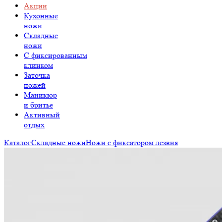
Акции
Кухонные
ножи
Складные
ножи
C фиксированным
клинком
Заточка
ножей
Маникюр
и бритье
Активный
отдых
Каталог
Складные ножи
Ножи с фиксатором лезвия