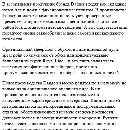
В ассортимент продукции бренда Dagger входят как складные
ножи, так и ножи с фиксированным клинком. В производстве
фолдеров мастера компании используют проверенные
временем запорные механизмы: liner и frame lock, а также
button lock для автоматических моделей. А вот силуэты лезвий
порадуют своим разнообразием даже самого взыскательного
ножемана.
Оригинальный sheepsfoot с обухом в виде идеальной дуги,
spear point со спусками от обуха или концептуальные
балисонги из серии Royal Line – и это лишь малая часть
безграничной фантазии дизайнеров, постоянно
придумывающих экзотические образы для новых моделей.
Ножи производства Daggerr высоко ценятся по всему миру не
только из-за оригинального внешнего вида. В их
производстве используются исключительные по
качественным характеристикам материалы. Клинки ножей
изготавливаются из легированных и инструментальных
сплавов, обеспечивающих высокую степень прочности,
долговечности и невосприимчивости к коррозии. Рукояти
отделываются накладками из анодированного алюминия,
карбонового полотна, микарты или стеклотекстолита.