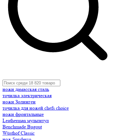
ножи дамасская сталь
точилка электрическая
ножи Золинген
точилка для ножей chefs choice
ножи фронтальные
Leatherman мультитул
Benchmade Bugout
Wüsthof Classic
нож Spyderco