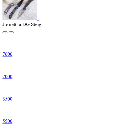
Линейка DG Sting
7
600
7
000
5
500
5
500