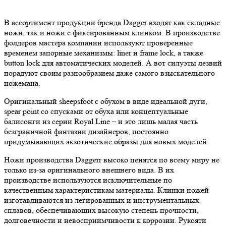
В ассортимент продукции бренда Dagger входят как складные
ножи, так и ножи с фиксированным клинком. В производстве
фолдеров мастера компании используют проверенные
временем запорные механизмы: liner и frame lock, а также
button lock для автоматических моделей. А вот силуэты лезвий
порадуют своим разнообразием даже самого взыскательного
ножемана.
Оригинальный sheepsfoot с обухом в виде идеальной дуги,
spear point со спусками от обуха или концептуальные
балисонги из серии Royal Line – и это лишь малая часть
безграничной фантазии дизайнеров, постоянно
придумывающих экзотические образы для новых моделей.
Ножи производства Daggerr высоко ценятся по всему миру не
только из-за оригинального внешнего вида. В их
производстве используются исключительные по
качественным характеристикам материалы. Клинки ножей
изготавливаются из легированных и инструментальных
сплавов, обеспечивающих высокую степень прочности,
долговечности и невосприимчивости к коррозии. Рукояти