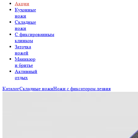
Акции
Кухонные
ножи
Складные
ножи
C фиксированным
клинком
Заточка
ножей
Маникюр
и бритье
Активный
отдых
Каталог
Складные ножи
Ножи с фиксатором лезвия