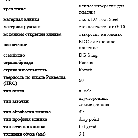
клипса/отверстие для
крепление
темляка
материал клинка
сталь D2 Tool Steel
материал рукояти
стеклотекстолит G-10
механизм открытия клинка
отверстие на клинке
EDC ежедневное
назначение
ношение
семейство
DG Sting
страна бренда
Россия
страна изготовитель
Китай
твердость по шкале Роквелла
60
(HRC)
тип замка
x lock
двусторонняя
тип заточки
симметричная
тип обработки клинка
dlc
тип профиля клинка
drop point
тип сечения клинка
flat grind
толщина обуха (мм)
3.1