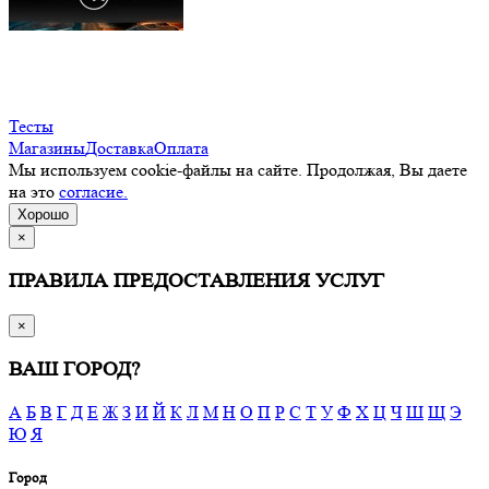
Тесты
Магазины
Доставка
Оплата
Мы используем cookie-файлы на сайте. Продолжая, Вы даете
на это
согласие.
Хорошо
×
ПРАВИЛА ПРЕДОСТАВЛЕНИЯ УСЛУГ
×
ВАШ ГОРОД?
А
Б
В
Г
Д
Е
Ж
З
И
Й
К
Л
М
Н
О
П
Р
С
Т
У
Ф
Х
Ц
Ч
Ш
Щ
Э
Ю
Я
Город