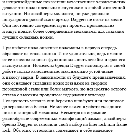
и непревзойденные показатели качественных характеристик
делают эти ножи идеальным спутником в любой жизненной
ситуации. Но дизайнеры молодого, но уже довольно
популярного российского бренда Daggerr не стоят на месте.
Они постоянно совершенствуют процесс производства
и ищут новые, более совершенные механизмы для создания
лучших складных ножей.
При выборе ножа опытные ножеманы в первую очередь
обращают на сталь клинка. И не удивительно, ведь именно
от ее качества зависит функциональность девайса и срок его
эксплуатации. Ножеделы бренда Dagger используют в своей
работе только качественные, максимально устойчивые
к износу марки. В зависимости от будущего предназначения,
они оснащают складные ножи лезвиями из твердой
порошковой стали или более мягкого, но невероятно острого
сплава с высоким процентом содержания углерода.
Поверхность металла они бережно шлифуют или полируют
до зеркального блеска. Не менее важен в работе складного
ножа и запорный механизм. Несмотря на огромное
разнообразие современных модификаций замков, дизайнеры
бренда Daggerr остановили свой выбор на liner lock или frame
lock. Оба этих устройства совмещают в себе надежное