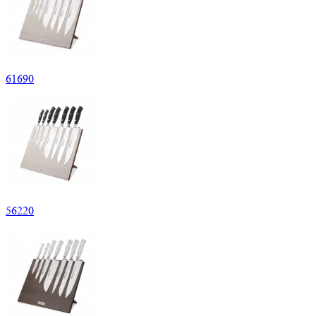
61
690
56
220