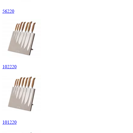
56
220
102
220
101
220