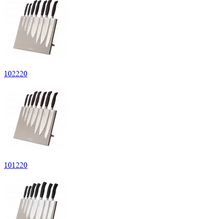
102
220
101
220