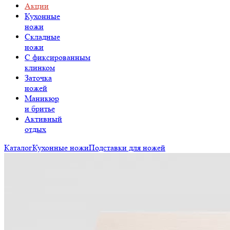
Акции
Кухонные
ножи
Складные
ножи
C фиксированным
клинком
Заточка
ножей
Маникюр
и бритье
Активный
отдых
Каталог
Кухонные ножи
Подставки для ножей