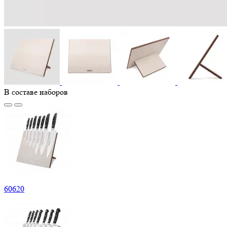
В составе наборов
60
620