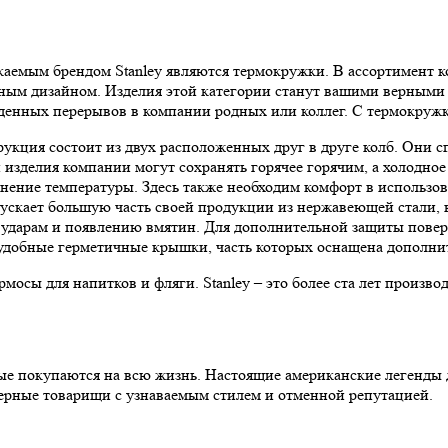
емым брендом Stanley являются термокружки. В ассортимент ко
ным дизайном. Изделия этой категории станут вашими верными 
денных перерывов в компании родных или коллег. С термокружка
укция состоит из двух расположенных друг в друге колб. Они с
 изделия компании могут сохранять горячее горячим, а холодное
анение температуры. Здесь также необходим комфорт в использо
ускает большую часть своей продукции из нержавеющей стали, 
 к ударам и появлению вмятин. Для дополнительной защиты пов
удобные герметичные крышки, часть которых оснащена дополнит
мосы для напитков и фляги. Stanley – это более ста лет произв
орые покупаются на всю жизнь. Настоящие американские легенд
ерные товарищи с узнаваемым стилем и отменной репутацией.