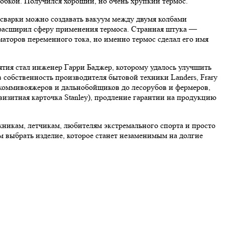
робкой. Получился хороший, но очень хрупкий термос.
сварки можно создавать вакуум между двумя колбами
 расширил сферу применения термоса. Странная штука —
аторов переменного тока, но именно термос сделал его имя
ятия стал инженер Гарри Баджер, которому удалось улучшить
 собственность производителя бытовой техники Landers, Frary
т коммивояжеров и дальнобойщиков до лесорубов и фермеров,
изитная карточка Stanley), продление гарантии на продукцию
никам, летчикам, любителям экстремального спорта и просто
м выбрать изделие, которое станет незаменимым на долгие