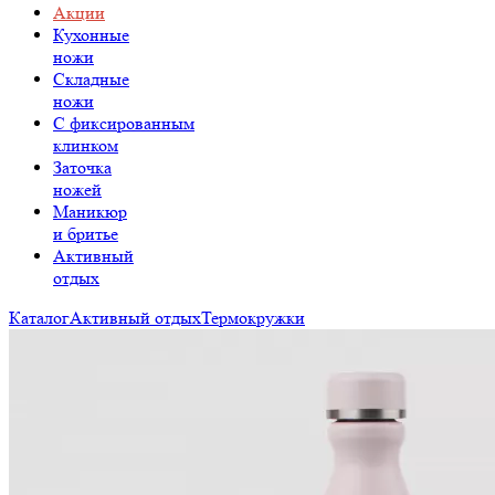
Акции
Кухонные
ножи
Складные
ножи
C фиксированным
клинком
Заточка
ножей
Маникюр
и бритье
Активный
отдых
Каталог
Активный отдых
Термокружки