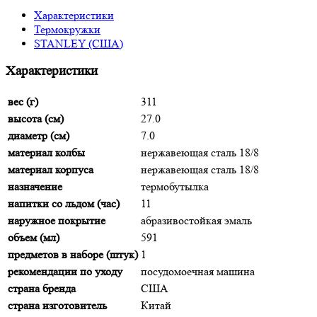
Характеристики
Термокружки
STANLEY (США)
Характеристики
вес (г)
311
высота (см)
27.0
диаметр (см)
7.0
материал колбы
нержавеющая сталь 18/8
материал корпуса
нержавеющая сталь 18/8
назначение
термобутылка
напитки со льдом (час)
11
наружное покрытие
абразивостойкая эмаль
объем (мл)
591
предметов в наборе (штук)
1
рекомендации по уходу
посудомоечная машина
страна бренда
США
страна изготовитель
Китай