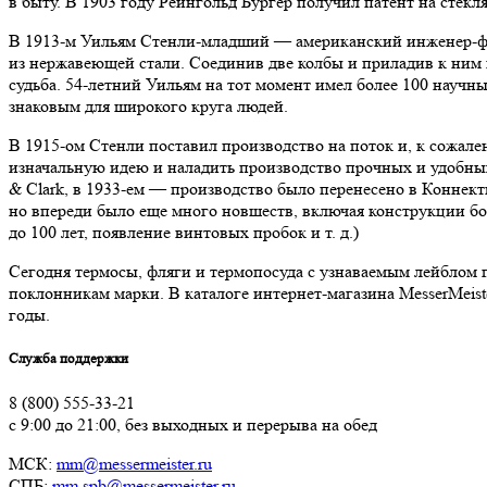
в быту. В 1903 году Рейнгольд Бургер получил патент на стек
В 1913-м Уильям Стенли-младший — американский инженер-фи
из нержавеющей стали. Соединив две колбы и приладив к ним
судьба. 54-летний Уильям на тот момент имел более 100 научн
знаковым для широкого круга людей.
В 1915-ом Стенли поставил производство на поток и, к сожале
изначальную идею и наладить производство прочных и удобных 
& Clark, в 1933-ем — производство было перенесено в Коннек
но впереди было еще много новшеств, включая конструкции бо
до 100 лет, появление винтовых пробок и т. д.)
Сегодня термосы, фляги и термопосуда с узнаваемым лейблом
поклонникам марки. В каталоге интернет-магазина MesserMeis
годы.
Служба поддержки
8 (800) 555-33-21
с 9:00 до 21:00, без выходных и перерыва на обед
МСК:
mm@messermeister.ru
СПБ:
mm.spb@messermeister.ru