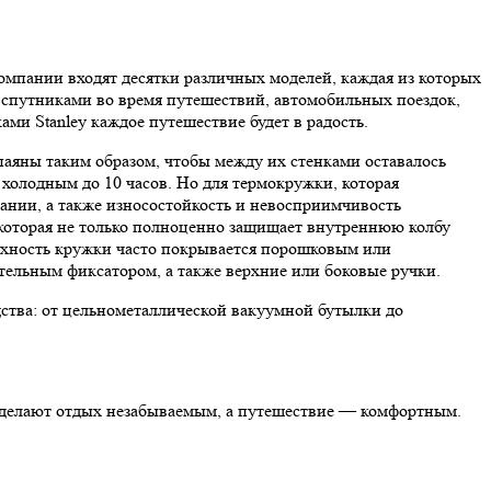
мпании входят десятки различных моделей, каждая из которых
спутниками во время путешествий, автомобильных поездок,
ми Stanley каждое путешествие будет в радость.
паяны таким образом, чтобы между их стенками оставалось
 холодным до 10 часов. Но для термокружки, которая
вании, а также износостойкость и невосприимчивость
которая не только полноценно защищает внутреннюю колбу
ерхность кружки часто покрывается порошковым или
ельным фиксатором, а также верхние или боковые ручки.
одства: от цельнометаллической вакуумной бутылки до
ы делают отдых незабываемым, а путешествие — комфортным.