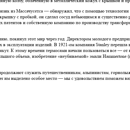
лянную колбу, облаченную в металлический кожух с крышкой и п
зик из Массачусетса — обнаружил, что с помощью технологии 
 крышку с пробкой, он сделал сосуд небьющимся и существенно
ых патентов и собственную компанию по производству трансформ
нию, покинул этот мир через год. Директором молодого предпри
в эксплуатации изделий. В 1921-ом компания Stanley перешла в
тикут. К этому времени термосами начали пользоваться все — о
льшого объема, изобретение «неубиваемой» эмали Hammertone (в
 продолжают служить путешественникам, альпинистам, горнолыж
ter им выделено особое место — мы с удовольствием поможем ва