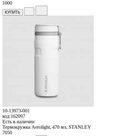
1
000
КУПИТЬ
10-13973-001
код
162097
Есть в наличии
Термокружка Aerolight, 470 мл, STANLEY
7
050