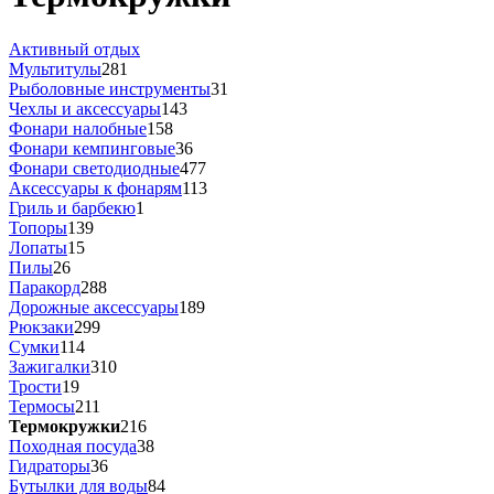
Активный отдых
Мультитулы
281
Рыболовные инструменты
31
Чехлы и аксессуары
143
Фонари налобные
158
Фонари кемпинговые
36
Фонари светодиодные
477
Аксессуары к фонарям
113
Гриль и барбекю
1
Топоры
139
Лопаты
15
Пилы
26
Паракорд
288
Дорожные аксессуары
189
Рюкзаки
299
Сумки
114
Зажигалки
310
Трости
19
Термосы
211
Термокружки
216
Походная посуда
38
Гидраторы
36
Бутылки для воды
84