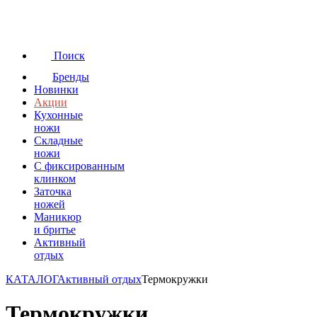
Поиск
Бренды
Новинки
Акции
Кухонные
ножи
Складные
ножи
C фиксированным
клинком
Заточка
ножей
Маникюр
и бритье
Активный
отдых
КАТАЛОГ
Активный отдых
Термокружки
Термокружки