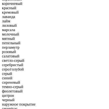
коричневый
красный
кремовый
лаванда
лайм
лиловый
марсала
молочный
мятный
пепельный
перламутр
розовый
салатовый
светло-серый
серебристый
серо/голубой
серый
синий
сиреневый
темно-серый
фиолетовый
цитрон
черный
наружное покрытие
ceramivac