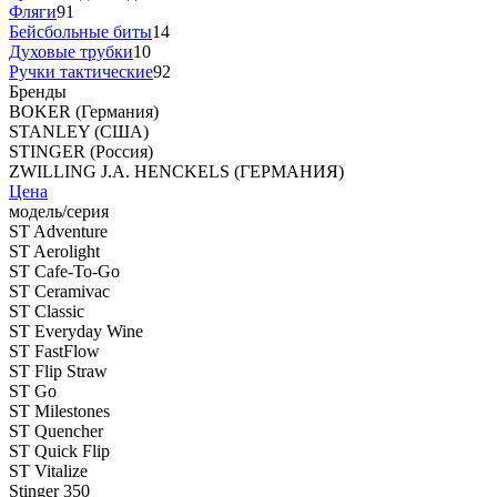
Фляги
91
Бейсбольные биты
14
Духовые трубки
10
Ручки тактические
92
Бренды
BOKER (Германия)
STANLEY (США)
STINGER (Россия)
ZWILLING J.A. HENCKELS (ГЕРМАНИЯ)
Цена
модель/серия
ST Adventure
ST Aerolight
ST Cafe-To-Go
ST Ceramivac
ST Classic
ST Everyday Wine
ST FastFlow
ST Flip Straw
ST Go
ST Milestones
ST Quencher
ST Quick Flip
ST Vitalize
Stinger 350