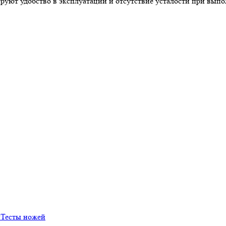
руют удобство в эксплуатации и отсутствие усталости при вып
й
Тесты ножей