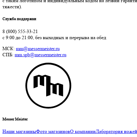
с таким логотипом и индивидуальным кодом на лезвии гаранти
тяжести).
Служба поддержки
8 (800) 555-33-21
с 9:00 до 21:00, без выходных и перерыва на обед
МСК:
mm@messermeister.ru
СПБ:
mm.spb@messermeister.ru
Messer Meister
Наши магазины
Фото магазинов
О компании
Лаборатория ноже