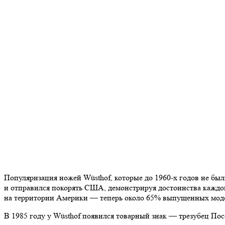
Популяризация ножей Wüsthof, которые до 1960-х годов не бы
и отправился покорять США, демонстрируя достоинства каждо
на территории Америки — теперь около 65% выпущенных моде
В 1985 году у Wüsthof появился товарный знак — трезубец По