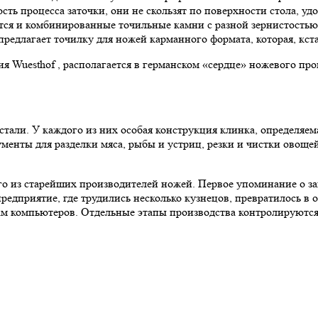
ть процесса заточки, они не скользят по поверхности стола, удо
ятся и комбинированные точильные камни с разной зернистост
редлагает точилку для ножей карманного формата, которая, кст
 Wuesthof , располагается в германском «сердце» ножевого про
тали. У каждого из них особая конструкция клинка, определяема
нты для разделки мяса, рыбы и устриц, резки и чистки овощей,
о из старейших производителей ножей. Первое упоминание о зав
 предприятие, где трудились несколько кузнецов, превратилось
 компьютеров. Отдельные этапы производства контролируются