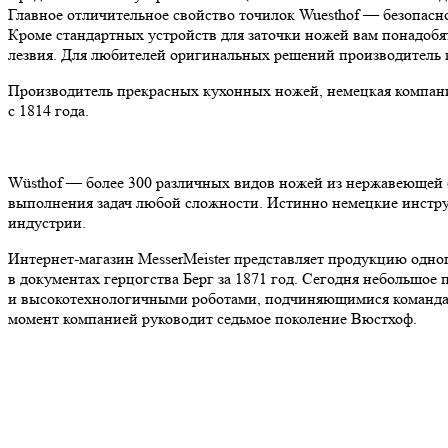
Главное отличительное свойство точилок Wuesthof — безопаснос
Кроме стандартных устройств для заточки ножей вам понадоб
лезвия. Для любителей оригинальных решений производитель п
Производитель прекрасных кухонных ножей, немецкая компания
с 1814 года.
Wüsthof — более 300 различных видов ножей из нержавеющей с
выполнения задач любой сложности. Истинно немецкие инструме
индустрии.
Интернет-магазин MesserMeister представляет продукцию одног
в документах герцогства Берг за 1871 год. Сегодня небольшое
и высокотехнологичными роботами, подчиняющимися командам
момент компанией руководит седьмое поколение Вюстхоф.