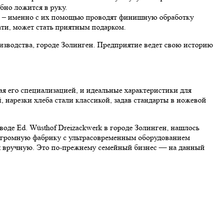
бно ложится в руку.
ью – именно с их помощью проводят финишную обработку
ати, может стать приятным подарком.
изводства, городе Золинген. Предприятие ведет свою историю
я его специализацией, и идеальные характеристики для
 нарезки хлеба стали классикой, задав стандарты в ножевой
оде Ed. Wüsthof Dreizackwerk в городе Золинген, нашлось
 в огромную фабрику с ультрасовременным оборудованием
 вручную. Это по-прежнему семейный бизнес — на данный