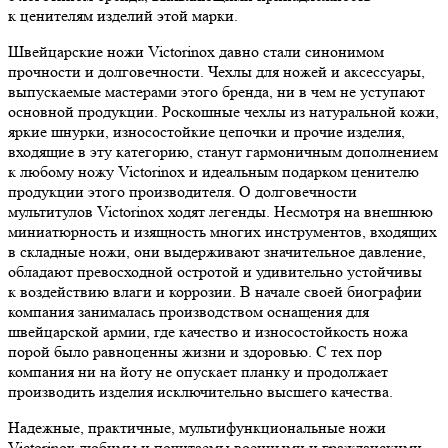
к ценителям изделий этой марки.
Швейцарские ножи Victorinox давно стали синонимом
прочности и долговечности. Чехлы для ножей и аксессуары,
выпускаемые мастерами этого бренда, ни в чем не уступают
основной продукции. Роскошные чехлы из натуральной кожи,
яркие шнурки, износостойкие цепочки и прочие изделия,
входящие в эту категорию, станут гармоничным дополнением
к любому ножу Victorinox и идеальным подарком ценителю
продукции этого производителя. О долговечности
мультитулов Victorinox ходят легенды. Несмотря на внешнюю
миниатюрность и изящность многих инструментов, входящих
в складные ножи, они выдерживают значительное давление,
обладают превосходной остротой и удивительно устойчивы
к воздействию влаги и коррозии. В начале своей биографии
компания занималась производством оснащения для
швейцарской армии, где качество и износостойкость ножа
порой было равноценны жизни и здоровью. С тех пор
компания ни на йоту не опускает планку и продолжает
производить изделия исключительно высшего качества.
Надежные, практичные, мультифункциональные ножи
Victorinox любимы и почитаемы военными и гражданскими