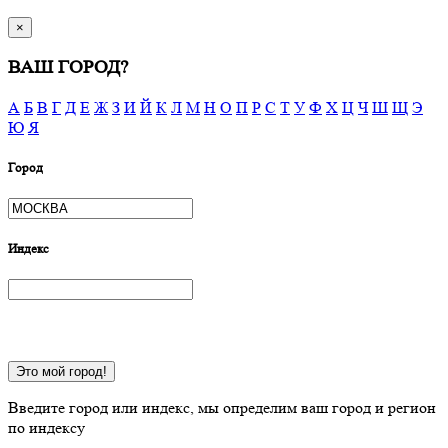
×
ВАШ ГОРОД?
А
Б
В
Г
Д
Е
Ж
З
И
Й
К
Л
М
Н
О
П
Р
С
Т
У
Ф
Х
Ц
Ч
Ш
Щ
Э
Ю
Я
Город
Индекс
Это мой город!
Введите город или индекс, мы определим ваш город и регион
по индексу