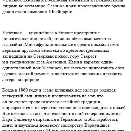
лицами во всем мире. Сами же ножи прославленного бренда
давно стали символом Швейцарии.
Victorinox — крупнейшее в Европе предприятие
по изготовлению ножей, ставших образцами качества
и дизайна. Многофункциональные изделия показали себя
верными друзьями человека во время экстремальных
экспедиций на Северный полюс, гору Эверест
и в тропические леса Амазонки. Имея в кармане один-
единственный нож Victorinox, вы сможете приготовить обед,
сделать мелкий ремонт, защититься от нападения и разбить
лагерь на природе.
Когда в 1860 году в семье шляпных дел мастера родился
четвертый сын, никто и предположить не мог, что
он не станет продолжателем семейной традиции,
а превратится в невероятно успешного производителя ножей.
Все началось с того, что едва достигший совершеннолетия
Карл Эльзенер отправился в Германию, чтобы заработать
денег и научиться ножевому мастерству. Вернувшись
на родину в возрасте 24 лет, он имел достаточно средств для