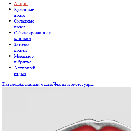
Акции
Кухонные
ножи
Складные
ножи
C фиксированным
клинком
Заточка
ножей
Маникюр
и бритье
Активный
отдых
Каталог
Активный отдых
Чехлы и аксессуары