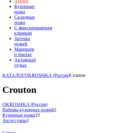
Акции
Кухонные
ножи
Складные
ножи
C фиксированным
клинком
Заточка
ножей
Маникюр
и бритье
Активный
отдых
КАТАЛОГ
OKROSHKA (Россия)
Crouton
Crouton
OKROSHKA (Россия)
Наборы кухонных ножей
2
Кухонные ножи
33
Аксессуары
1
Серии