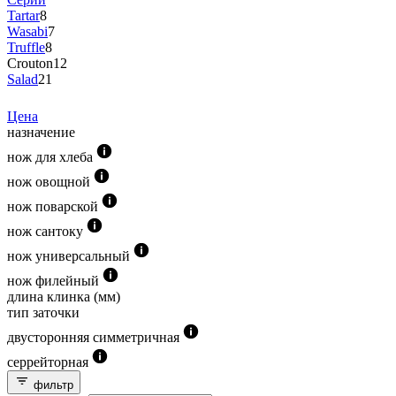
Tartar
8
Wasabi
7
Truffle
8
Crouton
12
Salad
21
Цена
назначение
нож для хлеба
нож овощной
нож поварской
нож сантоку
нож универсальный
нож филейный
длина клинка (мм)
тип заточки
двусторонняя симметричная
серрейторная
фильтр