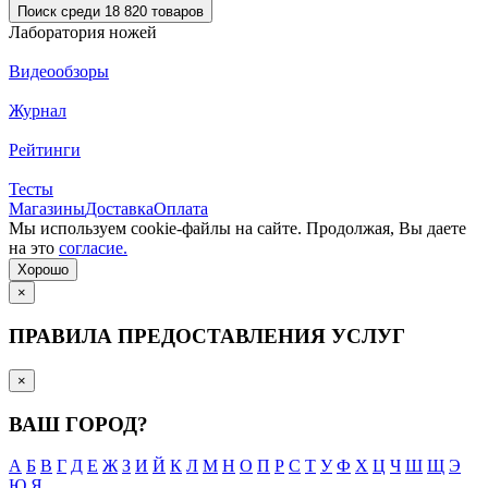
Поиск среди 18 820 товаров
Лаборатория ножей
Видеообзоры
Журнал
Рейтинги
Тесты
Магазины
Доставка
Оплата
Мы используем cookie-файлы на сайте. Продолжая, Вы даете
на это
согласие.
Хорошо
×
ПРАВИЛА ПРЕДОСТАВЛЕНИЯ УСЛУГ
×
ВАШ ГОРОД?
А
Б
В
Г
Д
Е
Ж
З
И
Й
К
Л
М
Н
О
П
Р
С
Т
У
Ф
Х
Ц
Ч
Ш
Щ
Э
Ю
Я