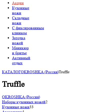
Акции
Кухонные
ножи
Складные
ножи
C фиксированным
клинком
Заточка
ножей
Маникюр
и бритье
Активный
отдых
КАТАЛОГ
OKROSHKA (Россия)
Truffle
Truffle
OKROSHKA (Россия)
Наборы кухонных ножей
2
Кухонные ножи
33
Аксессуары
1