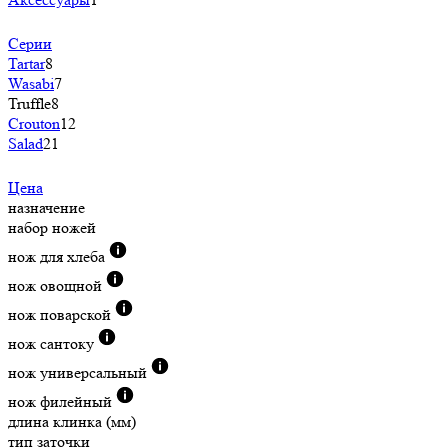
Серии
Tartar
8
Wasabi
7
Truffle
8
Crouton
12
Salad
21
Цена
назначение
набор ножей
нож для хлеба
нож овощной
нож поварской
нож сантоку
нож универсальный
нож филейный
длина клинка (мм)
тип заточки