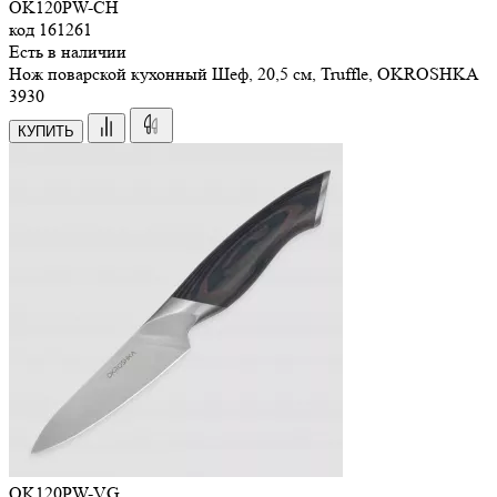
OK120PW-CH
код
161261
Есть в наличии
Нож поварской кухонный Шеф, 20,5 см, Truffle, OKROSHKA
3
930
КУПИТЬ
OK120PW-VG