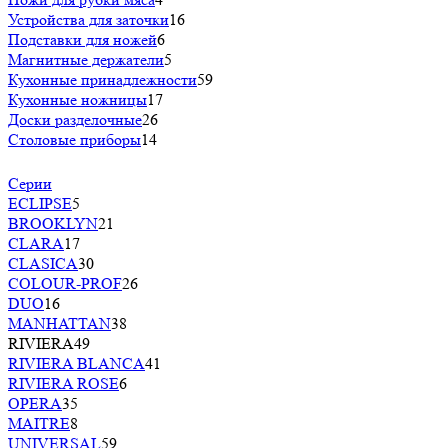
Устройства для заточки
16
Подставки для ножей
6
Магнитные держатели
5
Кухонные принадлежности
59
Кухонные ножницы
17
Доски разделочные
26
Столовые приборы
14
Серии
ECLIPSE
5
BROOKLYN
21
CLARA
17
CLASICA
30
COLOUR-PROF
26
DUO
16
MANHATTAN
38
RIVIERA
49
RIVIERA BLANCA
41
RIVIERA ROSE
6
OPERA
35
MAITRE
8
UNIVERSAL
59