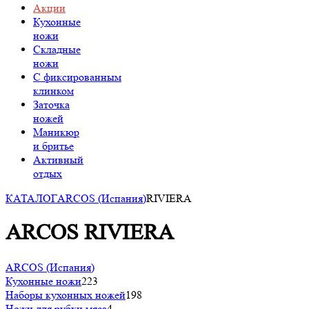
Акции
Кухонные
ножи
Складные
ножи
C фиксированным
клинком
Заточка
ножей
Маникюр
и бритье
Активный
отдых
КАТАЛОГ
ARCOS (Испания)
RIVIERA
ARCOS RIVIERA
ARCOS (Испания)
Кухонные ножи
223
Наборы кухонных ножей
198
Ножи для рубки мяса
4