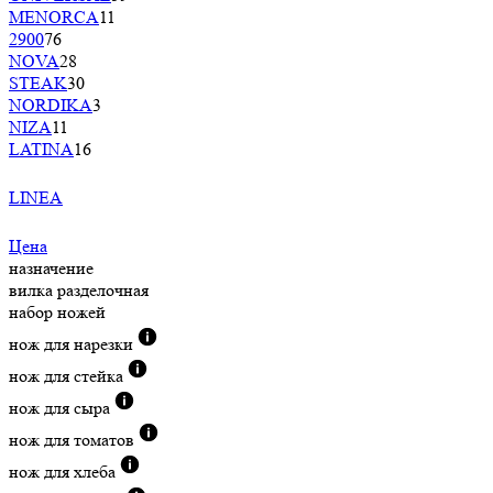
MENORCA
11
2900
76
NOVA
28
STEAK
30
NORDIKA
3
NIZA
11
LATINA
16
LINEA
Цена
назначение
вилка разделочная
набор ножей
нож для нарезки
нож для стейка
нож для сыра
нож для томатов
нож для хлеба