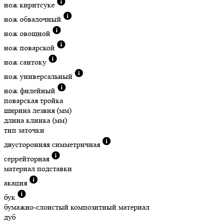
нож киритсуке
нож обвалочный
нож овощной
нож поварской
нож сантоку
нож универсальный
нож филейный
поварская тройка
ширина лезвия (мм)
длина клинка (мм)
тип заточки
двусторонняя симметричная
серрейторная
материал подставки
акация
бук
бумажно-слоистый композитный материал
дуб