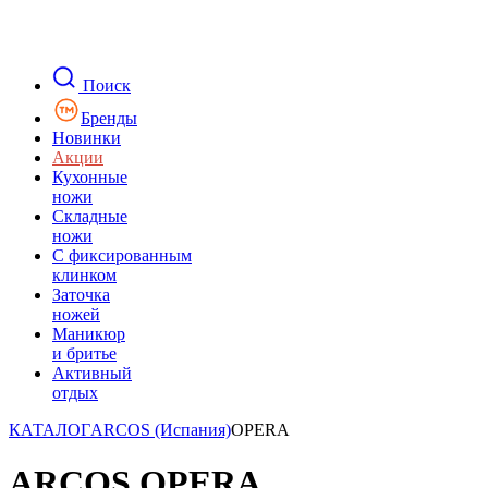
Поиск
Бренды
Новинки
Акции
Кухонные
ножи
Складные
ножи
C фиксированным
клинком
Заточка
ножей
Маникюр
и бритье
Активный
отдых
КАТАЛОГ
ARCOS (Испания)
OPERA
ARCOS OPERA