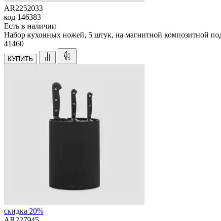
AR2252033
код
146383
Есть в наличии
Набор кухонных ножей, 5 штук, на магнитной композитной под
41
460
КУПИТЬ
скидка 20%
AR227945