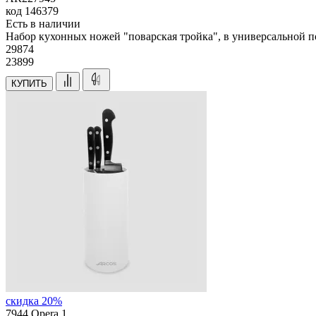
код
146379
Есть в наличии
Набор кухонных ножей "поварская тройка", в универсальной 
29
874
23899
КУПИТЬ
скидка 20%
7944 Opera 1