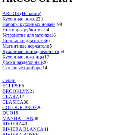
ARCOS (Испания)
Кухонные ножи
223
Наборы кухонных ножей
198
Ножи для рубки мяса
4
Устройства для заточки
16
Подставки для ножей
6
Магнитные держатели
5
Кухонные принадлежности
59
Кухонные ножницы
17
Доски разделочные
26
Столовые приборы
14
Серии
ECLIPSE
5
BROOKLYN
21
CLARA
17
CLASICA
30
COLOUR-PROF
26
DUO
16
MANHATTAN
38
RIVIERA
49
RIVIERA BLANCA
41
RIVIERA ROSE
6