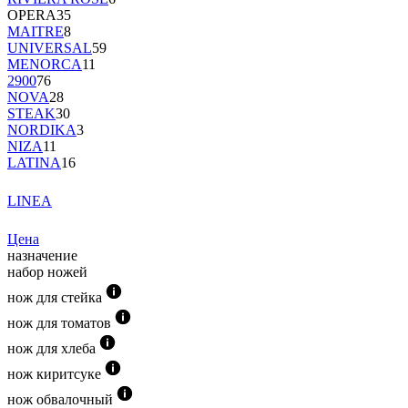
OPERA
35
MAITRE
8
UNIVERSAL
59
MENORCA
11
2900
76
NOVA
28
STEAK
30
NORDIKA
3
NIZA
11
LATINA
16
LINEA
Цена
назначение
набор ножей
нож для стейка
нож для томатов
нож для хлеба
нож киритсуке
нож обвалочный