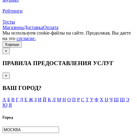
Рейтинги
Тесты
Магазины
Доставка
Оплата
Мы используем cookie-файлы на сайте. Продолжая, Вы даете
на это
согласие.
Хорошо
×
ПРАВИЛА ПРЕДОСТАВЛЕНИЯ УСЛУГ
×
ВАШ ГОРОД?
А
Б
В
Г
Д
Е
Ж
З
И
Й
К
Л
М
Н
О
П
Р
С
Т
У
Ф
Х
Ц
Ч
Ш
Щ
Э
Ю
Я
Город