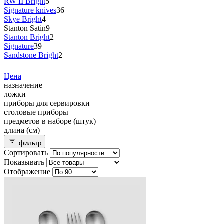
RW II Bright
5
Signature knives
36
Skye Bright
4
Stanton Satin
9
Stanton Bright
2
Signature
39
Sandstone Bright
2
Цена
назначение
ложки
приборы для сервировки
столовые приборы
предметов в наборе (штук)
длина (см)
фильтр
Сортировать
Показывать
Отображение