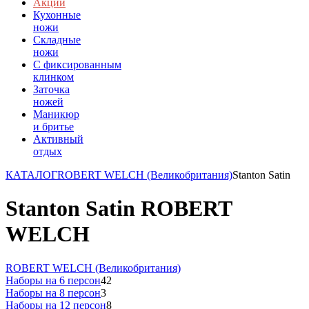
Акции
Кухонные
ножи
Складные
ножи
C фиксированным
клинком
Заточка
ножей
Маникюр
и бритье
Активный
отдых
КАТАЛОГ
ROBERT WELCH (Великобритания)
Stanton Satin
Stanton Satin ROBERT
WELCH
ROBERT WELCH (Великобритания)
Наборы на 6 персон
42
Наборы на 8 персон
3
Наборы на 12 персон
8