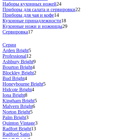
Наборы кухонных ножей
24
Приборы для салата и сервировки
22
Приборы для чая и кофе
14
Кухонные принадлежности
18
Кухонные ножи и ножницы
29
Сервировка
17
Серии
Arden Bright
5
Professional
12
Ashbury Bright
9
Bourton Bright
4
Blockley Bright
2
Bud Bright
4
Honeybourne Bright
5
Hidcote Bright
4
Iona Bright
8
Kingham Bright
5
Malvern Bright
6
Norton Bright
5
Palm Bright
3
Quinton Vintage
3
Radfort Bright
13
Radford Satin
3