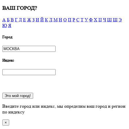
ВАШ ГОРОД?
А
Б
В
Г
Д
Е
Ж
З
И
Й
К
Л
М
Н
О
П
Р
С
Т
У
Ф
Х
Ц
Ч
Ш
Щ
Э
Ю
Я
Город
Индекс
Это мой город!
Введите город или индекс, мы определим ваш город и регион
по индексу
×