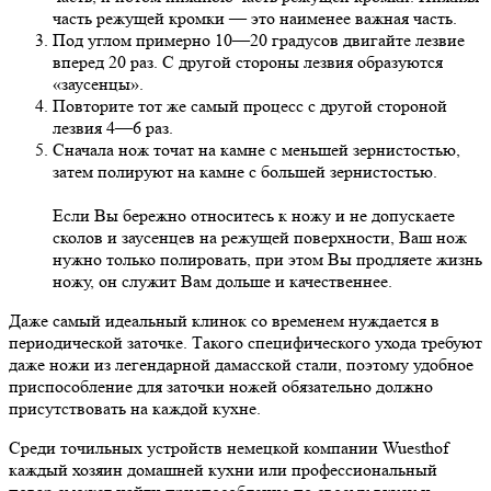
часть режущей кромки
— это наименее важная часть.
Под углом примерно
10—20 градусов
двигайте лезвие
вперед 20
раз. С
другой стороны лезвия образуются
«заусенцы».
Повторите тот
же самый процесс с
другой стороной
лезвия
4—6 раз.
Сначала нож точат на
камне с
меньшей зернистостью,
затем полируют на
камне с
большей зернистостью.
Если Вы
бережно относитесь к
ножу и
не
допускаете
сколов и
заусенцев на
режущей поверхности, Ваш нож
нужно только полировать, при этом Вы
продляете жизнь
ножу, он
служит Вам дольше и
качественнее.
Даже самый идеальный клинок со временем нуждается в
периодической заточке. Такого специфического ухода требуют
даже ножи из легендарной дамасской стали, поэтому удобное
приспособление для заточки ножей обязательно должно
присутствовать на каждой кухне.
Среди точильных устройств немецкой компании Wuesthof
каждый хозяин домашней кухни или профессиональный