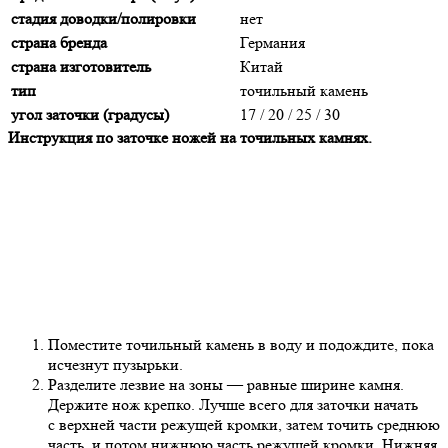
стадия доводки/полировки
нет
страна бренда
Германия
страна изготовитель
Китай
тип
точильный камень
угол заточки (градусы)
17 / 20 / 25 / 30
Инструкция по
заточке ножей на
точильных камнях.
Поместите точильный камень в
воду и
подождите, пока
исчезнут пузырьки.
Разделите лезвие на
зоны
— равные ширине камня.
Держите нож крепко. Лучше всего для заточки начать
с
верхней части режущей кромки, затем точить среднюю
часть, и
потом нижнюю часть режущей кромки. Нижняя