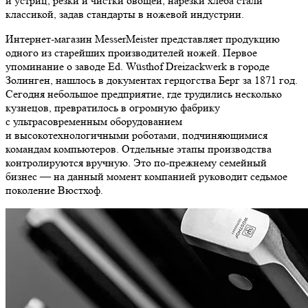
и устриц, резки и чистки овощей, нарезки хлеба стали
классикой, задав стандарты в ножевой индустрии.
Интернет-магазин MesserMeister представляет продукцию
одного из старейших производителей ножей. Первое
упоминание о заводе Ed. Wüsthof Dreizackwerk в городе
Золинген, нашлось в документах герцогства Берг за 1871 год.
Сегодня небольшое предприятие, где трудились несколько
кузнецов, превратилось в огромную фабрику
с ультрасовременным оборудованием
и высокотехнологичными роботами, подчиняющимися
командам компьютеров. Отдельные этапы производства
контролируются вручную. Это по-прежнему семейный
бизнес — на данный момент компанией руководит седьмое
поколение Вюстхоф.