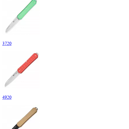
3
720
4
920