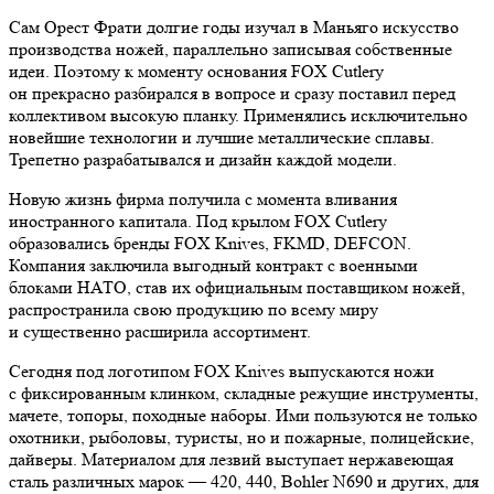
Сам Орест Фрати долгие годы изучал в Маньяго искусство
производства ножей, параллельно записывая собственные
идеи. Поэтому к моменту основания FOX Cutlery
он прекрасно разбирался в вопросе и сразу поставил перед
коллективом высокую планку. Применялись исключительно
новейшие технологии и лучшие металлические сплавы.
Трепетно разрабатывался и дизайн каждой модели.
Новую жизнь фирма получила с момента вливания
иностранного капитала. Под крылом FOX Cutlery
образовались бренды FOX Knives, FKMD, DEFCON.
Компания заключила выгодный контракт с военными
блоками НАТО, став их официальным поставщиком ножей,
распространила свою продукцию по всему миру
и существенно расширила ассортимент.
Сегодня под логотипом FOX Knives выпускаются ножи
с фиксированным клинком, складные режущие инструменты,
мачете, топоры, походные наборы. Ими пользуются не только
охотники, рыболовы, туристы, но и пожарные, полицейские,
дайверы. Материалом для лезвий выступает нержавеющая
сталь различных марок — 420, 440, Bohler N690 и других, для