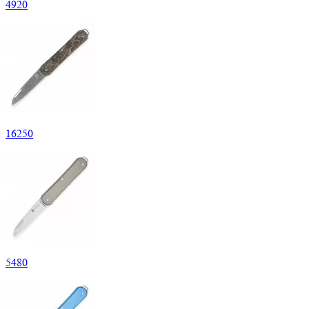
4
920
16
250
5
480