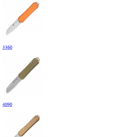
3
360
4
090