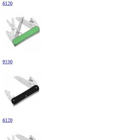
6
120
9
530
6
120