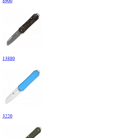
8
900
13
880
3
220