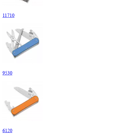
11
710
9
530
6
120