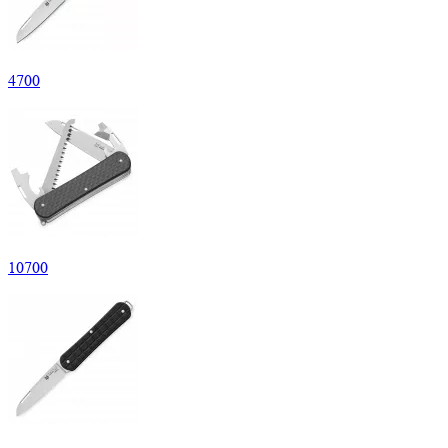
4
700
10
700