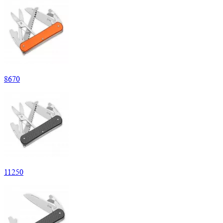
8
670
11
250