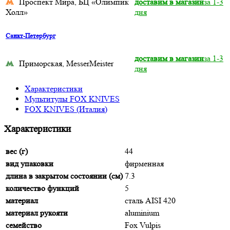
Проспект Мира, БЦ «Олимпик
доставим в магазин
за 1-3
Холл»
дня
Санкт-Петербург
доставим в магазин
за 1-3
Приморская, MesserMeister
дня
Характеристики
Мультитулы FOX KNIVES
FOX KNIVES (Италия)
Характеристики
вес (г)
44
вид упаковки
фирменная
длина в закрытом состоянии (см)
7.3
количество функций
5
материал
сталь AISI 420
материал рукояти
aluminium
семейство
Fox Vulpis