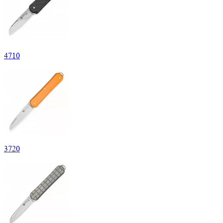
4
710
3
720