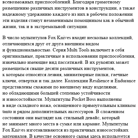
всевозможных приспособлений. Благодаря грамотному
размещению различных инструментов в конструкции, а также
надежному удержанию каждого из них в рабочем положении
эти изделия станут незаменимым помощником как в обычной
жизни, так и в экстремальной ситуации.
В число мультитулов Fox Knives входят несколько коллекций,
отличающихся друг от друга внешним видом
и функциональностью. Серия Multi Tools включает в себя
оригинальные, практичные в использовании приспособления,
изначально имеющие вид пассатижей. В их рукоятях может
размещаться свыше десяти различных инструментов,
к которым относятся лезвия, миниатюрные пилки, гаечные
ключи, отвертки и так далее. Коллекции Resilience и Endurance
представлены схожими по внешнему виду изделиями,
но обладающими большей степенью устойчивости
и износостойкости. Мультитулы Pocket Boss выполнены
в виде складного ножа, оснащенного прямоугольным клинком
tanto и рядом дополнительных аксессуаров. В сложенном
состоянии они выглядят как стильный девайс, который
не занимает много места в сумке или кармане. Мультитулы
Fox Knives изготавливаются из практичных износостойких
материалов. В качестве основного сырья здесь используется