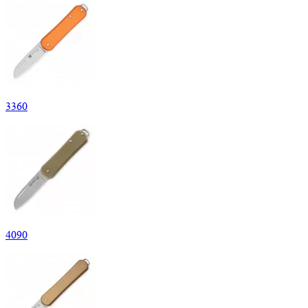
3
360
4
090