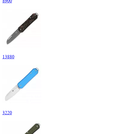
8
900
13
880
3
220