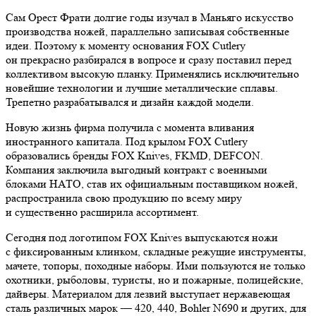
Сам Орест Фрати долгие годы изучал в Маньяго искусство
производства ножей, параллельно записывая собственные
идеи. Поэтому к моменту основания FOX Cutlery
он прекрасно разбирался в вопросе и сразу поставил перед
коллективом высокую планку. Применялись исключительно
новейшие технологии и лучшие металлические сплавы.
Трепетно разрабатывался и дизайн каждой модели.
Новую жизнь фирма получила с момента вливания
иностранного капитала. Под крылом FOX Cutlery
образовались бренды FOX Knives, FKMD, DEFCON.
Компания заключила выгодный контракт с военными
блоками НАТО, став их официальным поставщиком ножей,
распространила свою продукцию по всему миру
и существенно расширила ассортимент.
Сегодня под логотипом FOX Knives выпускаются ножи
с фиксированным клинком, складные режущие инструменты,
мачете, топоры, походные наборы. Ими пользуются не только
охотники, рыболовы, туристы, но и пожарные, полицейские,
дайверы. Материалом для лезвий выступает нержавеющая
сталь различных марок — 420, 440, Bohler N690 и других, для