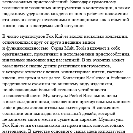
всевозможных приспособлений. Благодаря грамотному
размещению различных инструментов в конструкции, а также
надежному удержанию каждого из них в рабочем положении
эти изделия станут незаменимым помощником как в обычной
жизни, так и в экстремальной ситуации.
В число мультитулов Fox Knives входят несколько коллекций,
отличающихся друг от друга внешним видом
и функциональностью. Серия Multi Tools включает в себя
оригинальные, практичные в использовании приспособления,
изначально имеющие вид пассатижей. В их рукоятях может
размещаться свыше десяти различных инструментов,
к которым относятся лезвия, миниатюрные пилки, гаечные
ключи, отвертки и так далее. Коллекции Resilience и Endurance
представлены схожими по внешнему виду изделиями,
но обладающими большей степенью устойчивости
и износостойкости. Мультитулы Pocket Boss выполнены
в виде складного ножа, оснащенного прямоугольным клинком
tanto и рядом дополнительных аксессуаров. В сложенном
состоянии они выглядят как стильный девайс, который
не занимает много места в сумке или кармане. Мультитулы
Fox Knives изготавливаются из практичных износостойких
материалов. В качестве основного сырья здесь используется