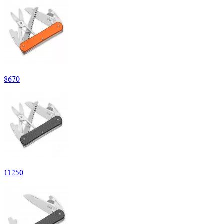
8
670
11
250