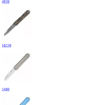
4
920
16
250
5
480