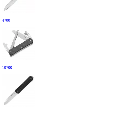
4
700
10
700