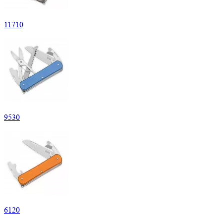
11
710
9
530
6
120