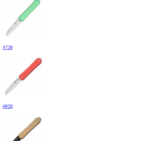
3
720
4
920