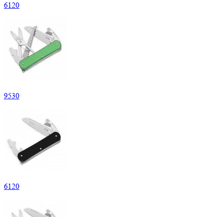
6
120
9
530
6
120