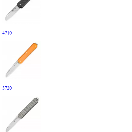
4
710
3
720