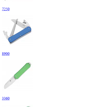
7
250
8
900
3
360