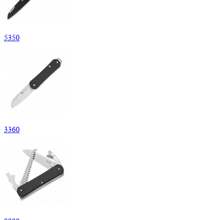
5
350
3
360