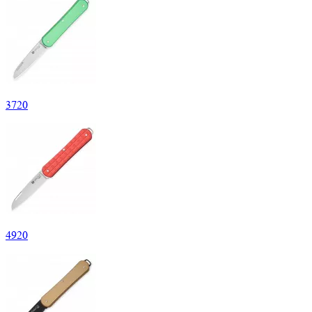
3
720
4
920