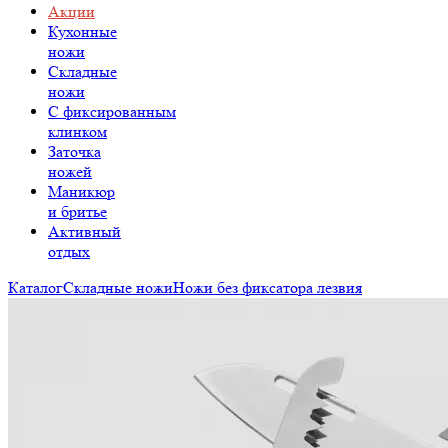
Акции
Кухонные
ножи
Складные
ножи
C фиксированным
клинком
Заточка
ножей
Маникюр
и бритье
Активный
отдых
Каталог
Складные ножи
Ножи без фиксатора лезвия