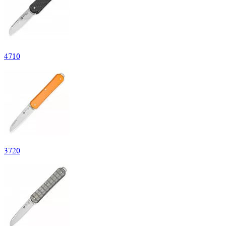
4
710
3
720