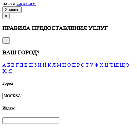
на это
согласие.
Хорошо
×
ПРАВИЛА ПРЕДОСТАВЛЕНИЯ УСЛУГ
×
ВАШ ГОРОД?
А
Б
В
Г
Д
Е
Ж
З
И
Й
К
Л
М
Н
О
П
Р
С
Т
У
Ф
Х
Ц
Ч
Ш
Щ
Э
Ю
Я
Город
Индекс