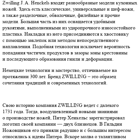
Zwilling J. A. Henckels входят разнообразные модели кухонных
ножей. Здесь есть классические, универсальные и шеф-ножи,
а также разделочные, обвалочные, филейные и прочие
модели. Большая часть из них оснащается удобными
рукоятями, выполненными из ударопрочного износостойкого
пластика. Накладки из него присоединяются к хвостовику
с помощью заклепок или методом непосредственного
наплавления. Подобная технология исключает вероятность
попадания частичек продуктов в зазоры зоны крестовины
и последующего образования гнили и деформации.
Немецкие технологии и мастерство, оттачиваемое на
протяжении 300 лет. Бренд ZWILLING – это образец
сочетания традиций и современных технологий.
Свою историю компания ZWILLING ведет с далекого
1731 года. Тогда, воодушевленный новыми знаниями
о производстве ножей, Питер Хенкельс зарегистрировал
логотип своей компании — двух близнецов. В Гильдии
Ножовщиков его приняли радушно и с большим интересом
относились к идеям Питера. Вскоре молва о талантливом