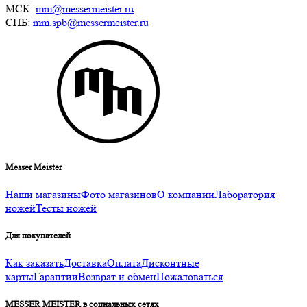
МСК:
mm@messermeister.ru
СПБ:
mm.spb@messermeister.ru
Messer Meister
Наши магазины
Фото магазинов
О компании
Лаборатория
ножей
Тесты ножей
Для покупателей
Как заказать
Доставка
Оплата
Дисконтные
карты
Гарантии
Возврат и обмен
Пожаловаться
MESSER MEISTER в социальных сетях