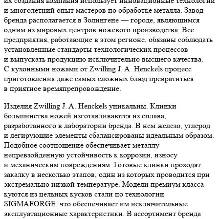
их создания компания использует инновационные технологии
и многолетний опыт мастеров по обработке металла. Завод
бренда располагается в Золингене — городе, являющимся
одним из мировых центров ножевого производства. Все
предприятия, работающие в этом регионе, обязаны соблюдать
установленные стандарты технологических процессов
и выпускать продукцию исключительно высшего качества.
С кухонными ножами от Zwilling J. A. Henckels процесс
приготовления даже самых сложных блюд превратиться
в приятное времяпрепровождение.
Изделия Zwilling J. A. Henckels уникальны. Клинки
большинства ножей изготавливаются из сплава,
разработанного в лаборатории бренда. В нем железо, углерод
и легирующие элементы сбалансированы идеальным образом.
Подобное соотношение обеспечивает металлу
непревзойденную устойчивость к коррозии, износу
и механическим повреждениям. Готовые клинки проходят
закалку в несколько этапов, один из которых проводится при
экстремально низкой температуре. Модели премиум класса
куются из цельных кусков стали по технологии
SIGMAFORGE, что обеспечивает им исключительные
эксплуатационные характеристики. В ассортимент бренда