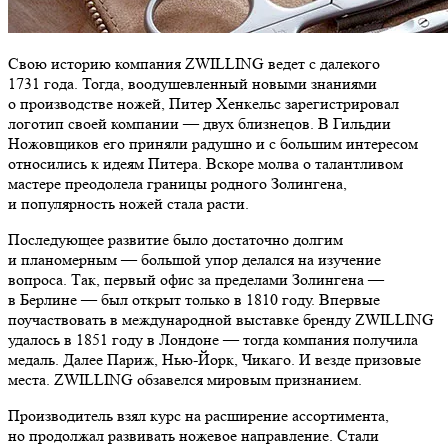
Свою историю компания ZWILLING ведет с далекого
1731 года. Тогда, воодушевленный новыми знаниями
о производстве ножей, Питер Хенкельс зарегистрировал
логотип своей компании — двух близнецов. В Гильдии
Ножовщиков его приняли радушно и с большим интересом
относились к идеям Питера. Вскоре молва о талантливом
мастере преодолела границы родного Золингена,
и популярность ножей стала расти.
Последующее развитие было достаточно долгим
и планомерным — большой упор делался на изучение
вопроса. Так, первый офис за пределами Золингена —
в Берлине — был открыт только в 1810 году. Впервые
поучаствовать в международной выставке бренду ZWILLING
удалось в 1851 году в Лондоне — тогда компания получила
медаль. Далее Париж, Нью-Йорк, Чикаго. И везде призовые
места. ZWILLING обзавелся мировым признанием.
Производитель взял курс на расширение ассортимента,
но продолжал развивать ножевое направление. Стали