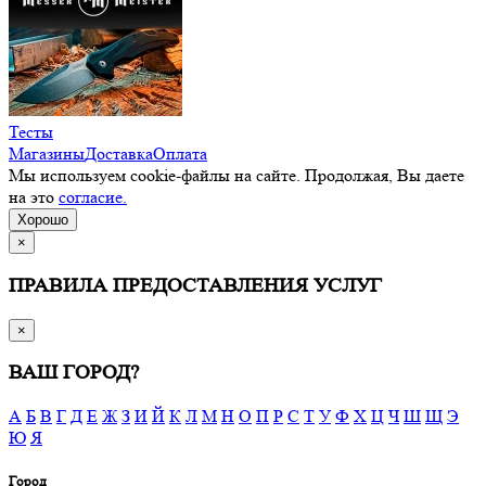
Тесты
Магазины
Доставка
Оплата
Мы используем cookie-файлы на сайте. Продолжая, Вы даете
на это
согласие.
Хорошо
×
ПРАВИЛА ПРЕДОСТАВЛЕНИЯ УСЛУГ
×
ВАШ ГОРОД?
А
Б
В
Г
Д
Е
Ж
З
И
Й
К
Л
М
Н
О
П
Р
С
Т
У
Ф
Х
Ц
Ч
Ш
Щ
Э
Ю
Я
Город