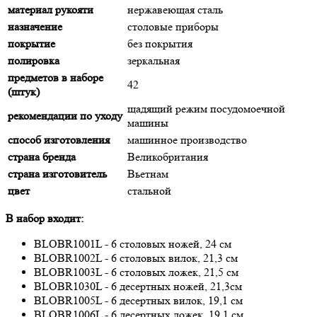
материал рукояти
нержавеющая сталь
назначение
столовые приборы
покрытие
без покрытия
полировка
зеркальная
предметов в наборе
42
(штук)
щадящий режим посудомоечной
рекомендации по уходу
машины
способ изготовления
машинное производство
страна бренда
Великобритания
страна изготовитель
Вьетнам
цвет
стальной
В набор входит:
BLOBR1001L - 6 столовых ножей, 24 см
BLOBR1002L - 6 столовых вилок, 21,3 см
BLOBR1003L - 6 столовых ложек, 21,5 см
BLOBR1030L - 6 десертных ножей, 21,3см
BLOBR1005L - 6 десертных вилок, 19,1 см
BLOBR1006L - 6 десертных ложек, 19,1 см