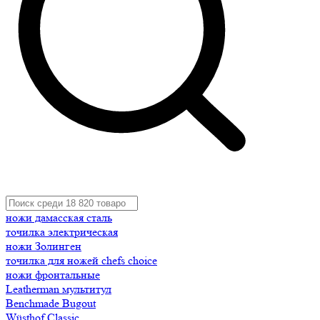
ножи дамасская сталь
точилка электрическая
ножи Золинген
точилка для ножей chefs choice
ножи фронтальные
Leatherman мультитул
Benchmade Bugout
Wüsthof Classic