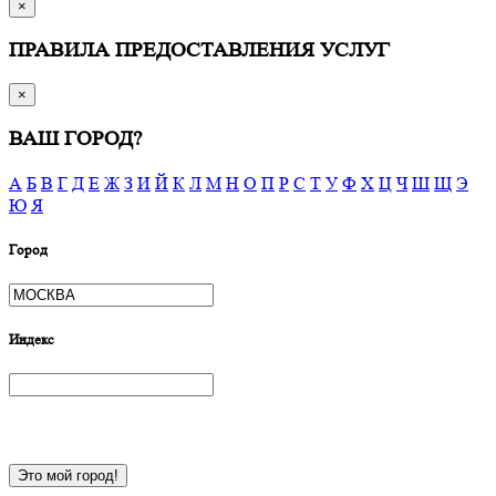
×
ПРАВИЛА ПРЕДОСТАВЛЕНИЯ УСЛУГ
×
ВАШ ГОРОД?
А
Б
В
Г
Д
Е
Ж
З
И
Й
К
Л
М
Н
О
П
Р
С
Т
У
Ф
Х
Ц
Ч
Ш
Щ
Э
Ю
Я
Город
Индекс
Это мой город!