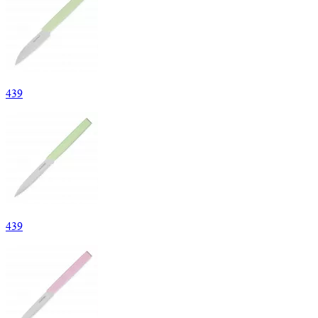
439
439