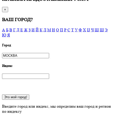
×
ВАШ ГОРОД?
А
Б
В
Г
Д
Е
Ж
З
И
Й
К
Л
М
Н
О
П
Р
С
Т
У
Ф
Х
Ц
Ч
Ш
Щ
Э
Ю
Я
Город
Индекс
Это мой город!
Введите город или индекс, мы определим ваш город и регион
по индексу