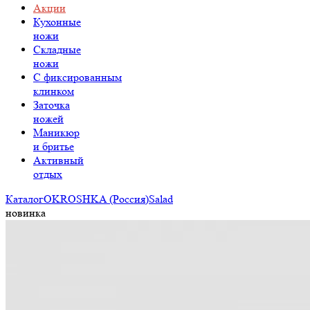
Акции
Кухонные
ножи
Складные
ножи
C фиксированным
клинком
Заточка
ножей
Маникюр
и бритье
Активный
отдых
Каталог
OKROSHKA (Россия)
Salad
новинка