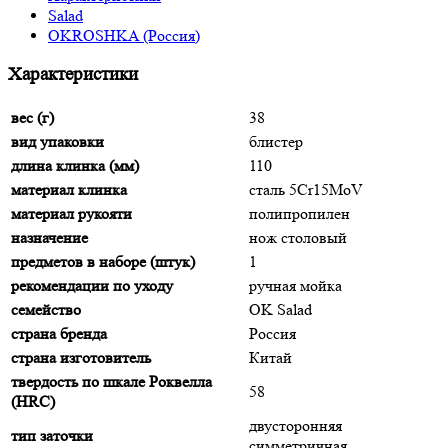
Salad
OKROSHKA (Россия)
Характеристики
вес (г)
38
вид упаковки
блистер
длина клинка (мм)
110
материал клинка
сталь 5Cr15MoV
материал рукояти
полипропилен
назначение
нож столовый
предметов в наборе (штук)
1
рекомендации по уходу
ручная мойка
семейство
OK Salad
страна бренда
Россия
страна изготовитель
Китай
твердость по шкале Роквелла
58
(HRC)
двусторонняя
тип заточки
симметричная