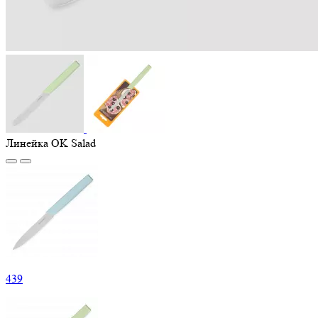
Линейка OK Salad
439