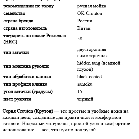
рекомендации по уходу
ручная мойка
семейство
OK Crouton
страна бренда
Россия
страна изготовитель
Китай
твердость по шкале Роквелла
58
(HRC)
двусторонняя
тип заточки
симметричная
hidden tang (всадной
тип монтажа рукояти
глухой)
тип обработки клинка
black coated
тип профиля клинка
santoku
угол заточки (градусы)
15
цвет рукояти
черный
Серия Crouton (Крутон)
— это простые и удобные ножи на
каждый день, созданные для практичной и комфортной
готовки. Надежные материалы, простой уход и комфортное
использование — все, что нужно под рукой.