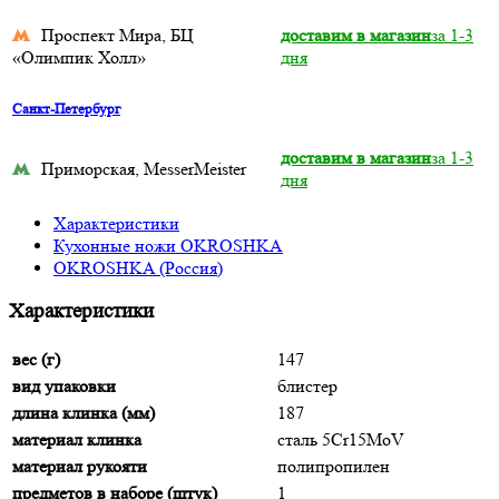
Проспект Мира, БЦ
доставим в магазин
за 1-3
«Олимпик Холл»
дня
Санкт-Петербург
доставим в магазин
за 1-3
Приморская, MesserMeister
дня
Характеристики
Кухонные ножи OKROSHKA
OKROSHKA (Россия)
Характеристики
вес (г)
147
вид упаковки
блистер
длина клинка (мм)
187
материал клинка
сталь 5Cr15MoV
материал рукояти
полипропилен
предметов в наборе (штук)
1