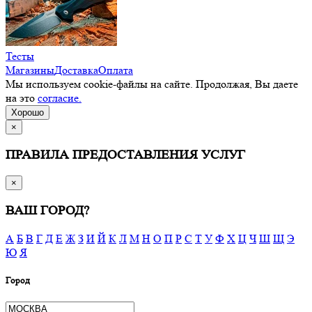
Тесты
Магазины
Доставка
Оплата
Мы используем cookie-файлы на сайте. Продолжая, Вы даете
на это
согласие.
Хорошо
×
ПРАВИЛА ПРЕДОСТАВЛЕНИЯ УСЛУГ
×
ВАШ ГОРОД?
А
Б
В
Г
Д
Е
Ж
З
И
Й
К
Л
М
Н
О
П
Р
С
Т
У
Ф
Х
Ц
Ч
Ш
Щ
Э
Ю
Я
Город