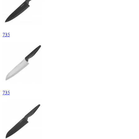
735
735