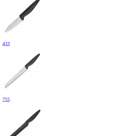
433
755