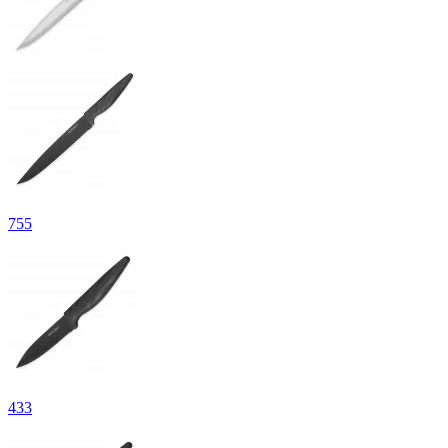
755
433