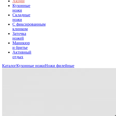
Акции
Кухонные
ножи
Складные
ножи
C фиксированным
клинком
Заточка
ножей
Маникюр
и бритье
Активный
отдых
Каталог
Кухонные ножи
Ножи филейные