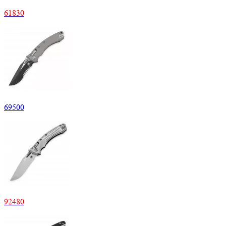
61830
69500
92480