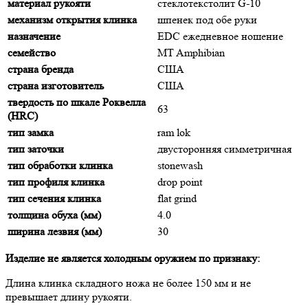
материал рукояти
стеклотекстолит G-10
механизм открытия клинка
шпенек под обе руки
назначение
EDC ежедневное ношение
семейство
MT Amphibian
страна бренда
США
страна изготовитель
США
твердость по шкале Роквелла
63
(HRC)
тип замка
ram lok
тип заточки
двусторонняя симметричная
тип обработки клинка
stonewash
тип профиля клинка
drop point
тип сечения клинка
flat grind
толщина обуха (мм)
4.0
ширина лезвия (мм)
30
Изделие не является холодным оружием по признаку:
Длина клинка складного ножа не более 150 мм и не
превышает длину рукояти.