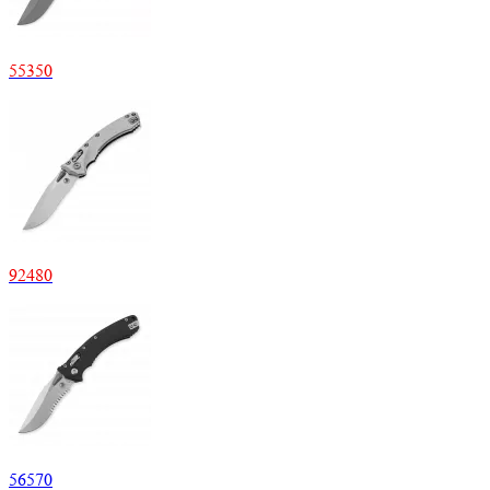
55350
92480
56570