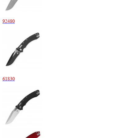
92480
61830