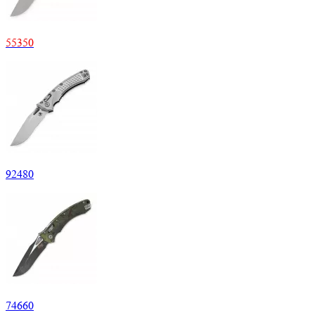
55350
92480
74660