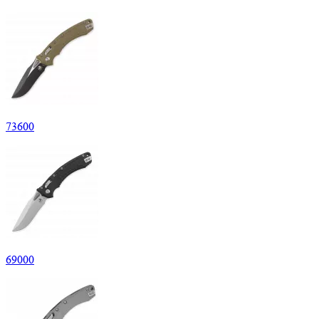
73600
69000