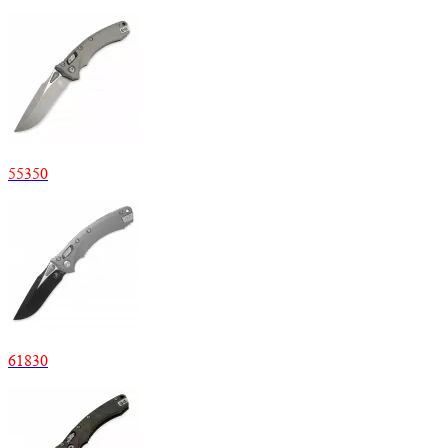
55350
61830