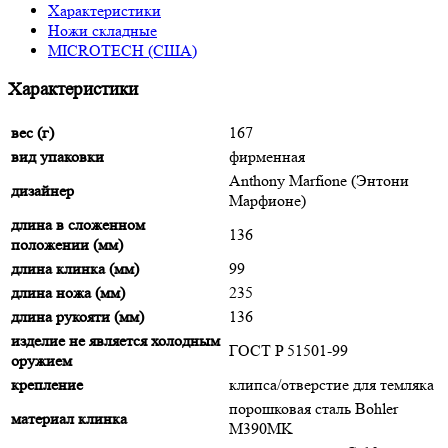
Характеристики
Ножи складные
MICROTECH (США)
Характеристики
вес (г)
167
вид упаковки
фирменная
Anthony Marfione (Энтони
дизайнер
Марфионе)
длина в сложенном
136
положении (мм)
длина клинка (мм)
99
длина ножа (мм)
235
длина рукояти (мм)
136
изделие не является холодным
ГОСТ P 51501-99
оружием
крепление
клипса/отверстие для темляка
порошковая сталь Bohler
материал клинка
M390MK