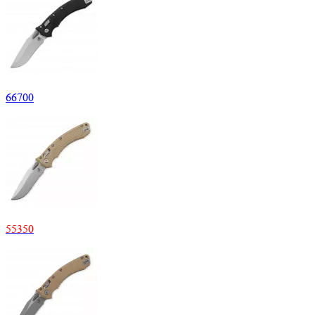
66700
55350