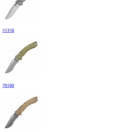
55350
70500