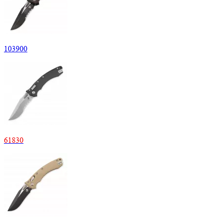
103900
61830