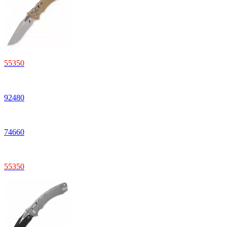
55350
92480
74660
55350