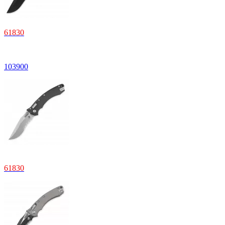
61830
103900
61830