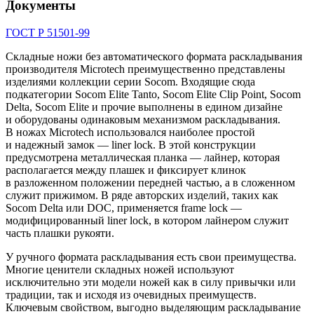
Документы
ГОСТ Р 51501-99
Складные ножи без автоматического формата раскладывания
производителя Microtech преимущественно представлены
изделиями коллекции серии Socom. Входящие сюда
подкатегории Socom Elite Tanto, Socom Elite Clip Point, Socom
Delta, Socom Elite и прочие выполнены в едином дизайне
и оборудованы одинаковым механизмом раскладывания.
В ножах Microtech использовался наиболее простой
и надежный замок — liner lock. В этой конструкции
предусмотрена металлическая планка — лайнер, которая
располагается между плашек и фиксирует клинок
в разложенном положении передней частью, а в сложенном
служит прижимом. В ряде авторских изделий, таких как
Socom Delta или DOC, применяется frame lock —
модифицированный liner lock, в котором лайнером служит
часть плашки рукояти.
У ручного формата раскладывания есть свои преимущества.
Многие ценители складных ножей используют
исключительно эти модели ножей как в силу привычки или
традиции, так и исходя из очевидных преимуществ.
Ключевым свойством, выгодно выделяющим раскладывание