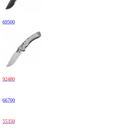
69500
92480
66700
55350