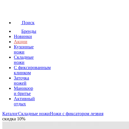
Поиск
Бренды
Новинки
Акции
Кухонные
ножи
Складные
ножи
C фиксированным
клинком
Заточка
ножей
Маникюр
и бритье
Активный
отдых
Каталог
Складные ножи
Ножи с фиксатором лезвия
скидка 10%