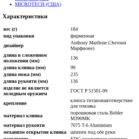
MICROTECH (США)
Характеристики
вес (г)
184
вид упаковки
фирменная
Anthony Marfione (Энтони
дизайнер
Марфионе)
длина в сложенном
136
положении (мм)
длина клинка (мм)
99
длина ножа (мм)
235
длина рукояти (мм)
136
изделие не является
ГОСТ P 51501-99
холодным оружием
клипса титановая/отверствие
крепление
для темляка
порошковая сталь Bohler
материал клинка
M390MK
материал рукояти
7075 T-6 Aluminium
механизм открытия клинка
шпенек под обе руки
назначение
EDC ежедневное ношение