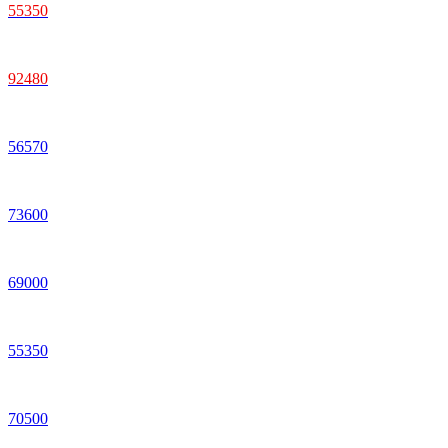
55350
92480
56570
73600
69000
55350
70500