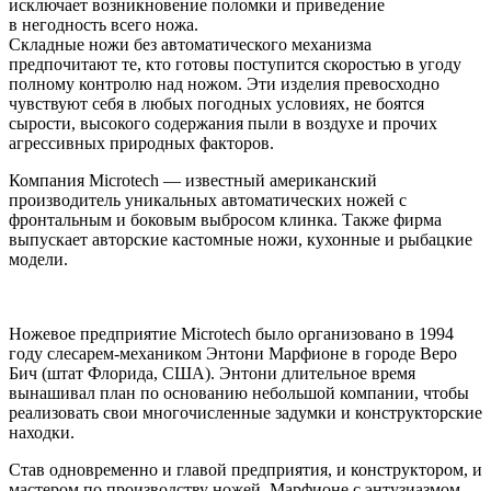
исключает возникновение поломки и приведение
в негодность всего ножа.
Складные ножи без автоматического механизма
предпочитают те, кто готовы поступится скоростью в угоду
полному контролю над ножом. Эти изделия превосходно
чувствуют себя в любых погодных условиях, не боятся
сырости, высокого содержания пыли в воздухе и прочих
агрессивных природных факторов.
Компания Microtech — известный американский
производитель уникальных автоматических ножей с
фронтальным и боковым выбросом клинка. Также фирма
выпускает авторские кастомные ножи, кухонные и рыбацкие
модели.
Ножевое предприятие Microtech было организовано в 1994
году слесарем-механиком Энтони Марфионе в городе Веро
Бич (штат Флорида, США). Энтони длительное время
вынашивал план по основанию небольшой компании, чтобы
реализовать свои многочисленные задумки и конструкторские
находки.
Став одновременно и главой предприятия, и конструктором, и
мастером по производству ножей, Марфионе с энтузиазмом