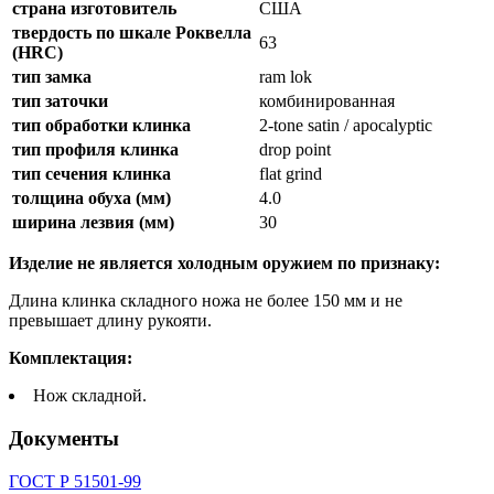
страна изготовитель
США
твердость по шкале Роквелла
63
(HRC)
тип замка
ram lok
тип заточки
комбинированная
тип обработки клинка
2-tone satin / apocalyptic
тип профиля клинка
drop point
тип сечения клинка
flat grind
толщина обуха (мм)
4.0
ширина лезвия (мм)
30
Изделие не является холодным оружием по признаку:
Длина клинка складного ножа не более 150 мм и не
превышает длину рукояти.
Комплектация:
Нож складной.
Документы
ГОСТ Р 51501-99