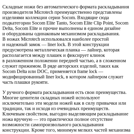
Складные ножи без автоматического формата раскладывания
производителя Microtech преимущественно представлены
изделиями коллекции серии Socom. Входящие сюда
подкатегории Socom Elite Tanto, Socom Elite Clip Point, Socom
Delta, Socom Elite и прочие выполнены в едином дизайне
и оборудованы одинаковым механизмом раскладывания.
В ножах Microtech использовался наиболее простой
и надежный замок — liner lock. В этой конструкции
предусмотрена металлическая планка — лайнер, которая
располагается между плашек и фиксирует клинок
в разложенном положении передней частью, а в сложенном
служит прижимом. В ряде авторских изделий, таких как
Socom Delta или DOC, применяется frame lock —
модифицированный liner lock, в котором лайнером служит
часть плашки рукояти.
У ручного формата раскладывания есть свои преимущества.
Многие ценители складных ножей используют
исключительно эти модели ножей как в силу привычки или
традиции, так и исходя из очевидных преимуществ.
Ключевым свойством, выгодно выделяющим раскладывание
ножа вручную — это практически полное отсутствие
возможности самопроизвольного раскладывания
конструкции. Кроме того, минимум мелких частей механизма