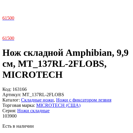
61
500
61
500
Нож складной Amphibian, 9,9
см, MT_137RL-2FLOBS,
MICROTECH
Код:
163166
Артикул:
MT_137RL-2FLOBS
Каталог:
Складные ножи
,
Ножи с фиксатором лезвия
Торговая марка:
MICROTECH (США)
Серия:
Ножи складные
103
900
Есть в наличии