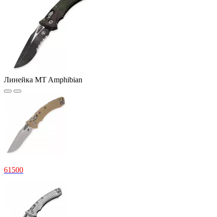
Линейка MT Amphibian
61
500