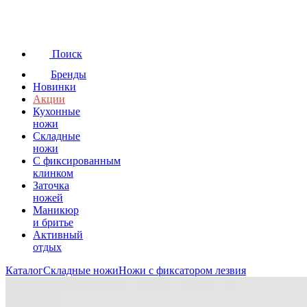
Поиск
Бренды
Новинки
Акции
Кухонные
ножи
Складные
ножи
C фиксированным
клинком
Заточка
ножей
Маникюр
и бритье
Активный
отдых
Каталог
Складные ножи
Ножи с фиксатором лезвия