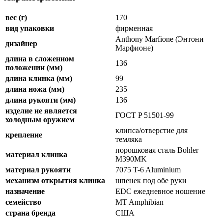
вес (г)
170
вид упаковки
фирменная
Anthony Marfione (Энтони
дизайнер
Марфионе)
длина в сложенном
136
положении (мм)
длина клинка (мм)
99
длина ножа (мм)
235
длина рукояти (мм)
136
изделие не является
ГОСТ P 51501-99
холодным оружием
клипса/отверстие для
крепление
темляка
порошковая сталь Bohler
материал клинка
M390MK
материал рукояти
7075 T-6 Aluminium
механизм открытия клинка
шпенек под обе руки
назначение
EDC ежедневное ношение
семейство
MT Amphibian
страна бренда
США