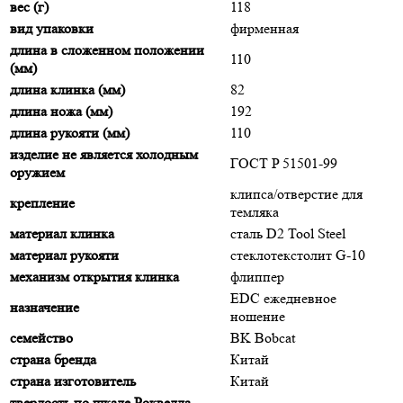
вес (г)
118
вид упаковки
фирменная
длина в сложенном положении
110
(мм)
длина клинка (мм)
82
длина ножа (мм)
192
длина рукояти (мм)
110
изделие не является холодным
ГОСТ P 51501-99
оружием
клипса/отверстие для
крепление
темляка
материал клинка
сталь D2 Tool Steel
материал рукояти
стеклотекстолит G-10
механизм открытия клинка
флиппер
EDC ежедневное
назначение
ношение
семейство
BK Bobcat
страна бренда
Китай
страна изготовитель
Китай
твердость по шкале Роквелла