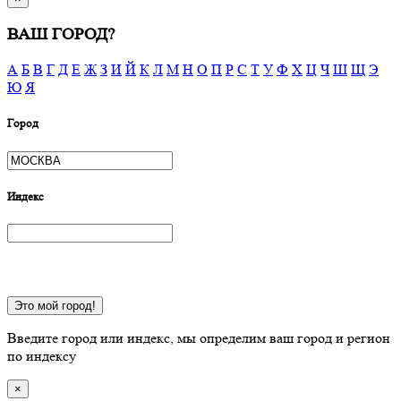
ВАШ ГОРОД?
А
Б
В
Г
Д
Е
Ж
З
И
Й
К
Л
М
Н
О
П
Р
С
Т
У
Ф
Х
Ц
Ч
Ш
Щ
Э
Ю
Я
Город
Индекс
Это мой город!
Введите город или индекс, мы определим ваш город и регион
по индексу
×