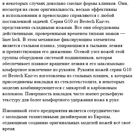
в некоторых случаях довольно смелые формы клинков. Они,
несмотря на свою оригинальность, весьма эффективны
в использовании и превосходно справляются с любой
поставленной задачей. Серия G10 от Bestech Knives
представлена складными ножами. Все они оборудованы
действенными, проверенными временем типами замков —
liner lock. В этом механизме фиксирующим элементом
является стальная планка, упирающаяся в тыльник лезвия
и препятствующая его движению. Осевой узел ножей этой
группы оборудован системой подшипников, которая
обеспечивает плавное вращение лезвия и его максимально
комфортное извлечение из рукояти. Рукояти ножей серии G10
от Bestech Knives изготовлены из стальных плашек, к которым
присоединены накладки из стеклотекстолита, в некоторых
моделях комбинирующегося с микартой и карбоновым
волокном. Поверхность накладок часто имеют рельефную
текстуру для более комфортного удержания ножа в руке.
Изюминкой этого предприятия является сотрудничество
с молодыми талантливыми дизайнерами из Европы,
отдающими созданию оригинальных моделей ножей всё своё
время.