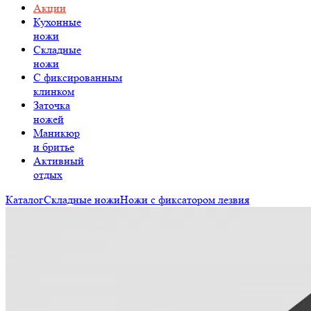
Акции
Кухонные
ножи
Складные
ножи
C фиксированным
клинком
Заточка
ножей
Маникюр
и бритье
Активный
отдых
Каталог
Складные ножи
Ножи с фиксатором лезвия