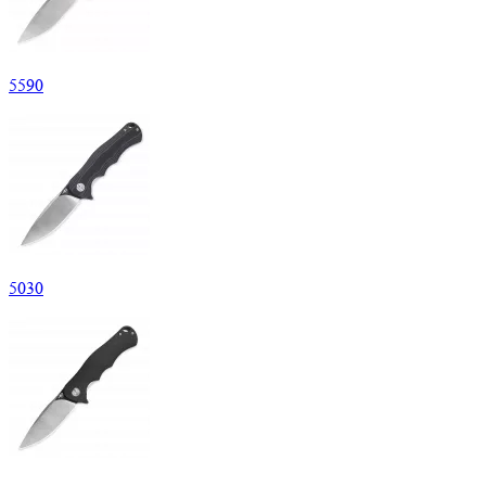
5
590
5
030