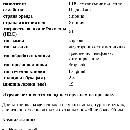
назначение
EDC ежедневное ношение
семейство
Higonokami
страна бренда
Япония
страна изготовитель
Япония
твердость по шкале Роквелла
61
(HRC)
тип замка
slip joint
тип заточки
двусторонняя симметричная
травление, шлифовка,
тип обработки клинка
сатинирование
тип профиля клинка
drop point
тип сечения клинка
flat grind
толщина обуха (мм)
2.8
ширина лезвия (мм)
19
Изделие не является холодным оружием по признаку:
Длина клинка разделочных и шкуросъемных, туристических,
спортивных специальных и складных ножей не более 90 мм.
Комплектация:
Нож складной.