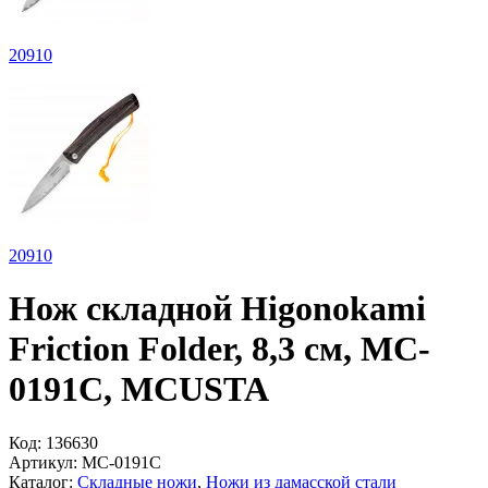
20
910
20
910
Нож складной Higonokami
Friction Folder, 8,3 см, MC-
0191C, MCUSTA
Код:
136630
Артикул:
MC-0191C
Каталог:
Складные ножи
,
Ножи из дамасской стали