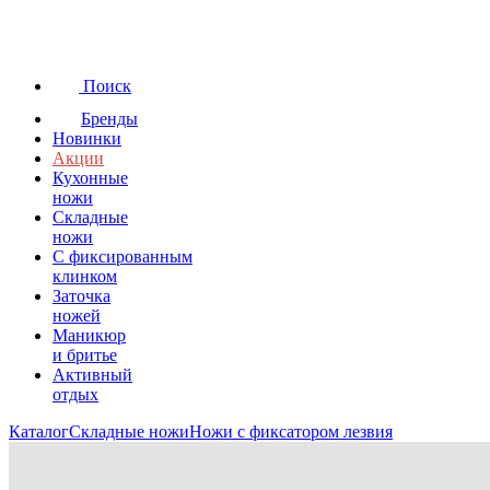
Поиск
Бренды
Новинки
Акции
Кухонные
ножи
Складные
ножи
C фиксированным
клинком
Заточка
ножей
Маникюр
и бритье
Активный
отдых
Каталог
Складные ножи
Ножи с фиксатором лезвия