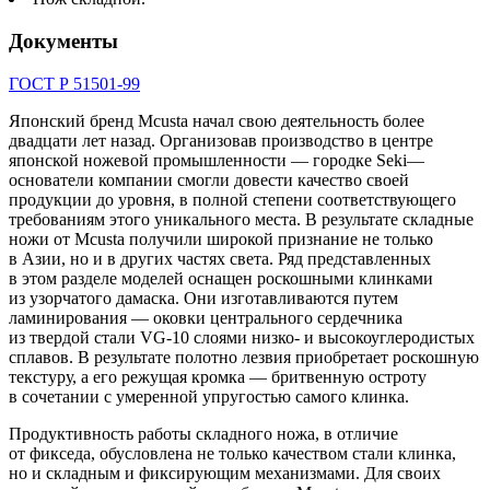
Документы
ГОСТ Р 51501-99
Японский бренд Mcusta начал свою деятельность более
двадцати лет назад. Организовав производство в центре
японской ножевой промышленности — городке Seki—
основатели компании смогли довести качество своей
продукции до уровня, в полной степени соответствующего
требованиям этого уникального места. В результате складные
ножи от Mcusta получили широкой признание не только
в Азии, но и в других частях света. Ряд представленных
в этом разделе моделей оснащен роскошными клинками
из узорчатого дамаска. Они изготавливаются путем
ламинирования — оковки центрального сердечника
из твердой стали VG-10 слоями низко- и высокоуглеродистых
сплавов. В результате полотно лезвия приобретает роскошную
текстуру, а его режущая кромка — бритвенную остроту
в сочетании с умеренной упругостью самого клинка.
Продуктивность работы складного ножа, в отличие
от фикседа, обусловлена не только качеством стали клинка,
но и складным и фиксирующим механизмами. Для своих