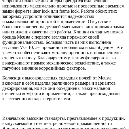
творений ножевые дизайнеры бренда Mcusta решили
использовать максимально простые и проверенные временем
замки формата liner lock или frame lock. Работа обоих этих
запорных устройств отличаются надежностью
и максимальной простотой в применении. Отсутствие
большого количества деталей уменьшает риск поломки замка
или снижения качества его работы. Клинки складных ножей
бренда Mcusta с первого взгляда поражают своей
функциональностью. Большая часть из них выполнена
из стали VG-10, легированной кобальтом и молибденом. Эти
элементы обеспечивают металлу прочность и повышенную
степень к износу. Благодаря этому лезвия фолдеров легко
выдерживают прямое механическое воздействие, а также
пагубное влияние коррозийных факторов.
Коллекция высококлассных складных ножей от Mcusta
включает в себя изделия различного размера и вариантов
декорирования, но все они объединены максимальной
степенью комфорта в применении, а также превосходными
качественными характеристиками.
Изначально высокие стандарты, предъявляемые к продукции,
выпускаемой в этом центре ножевой промышленности
Японии, стали толчком для развития компании и ее успешной