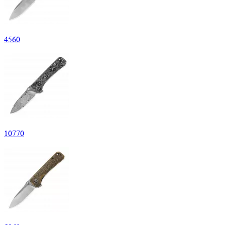
4
560
10
770