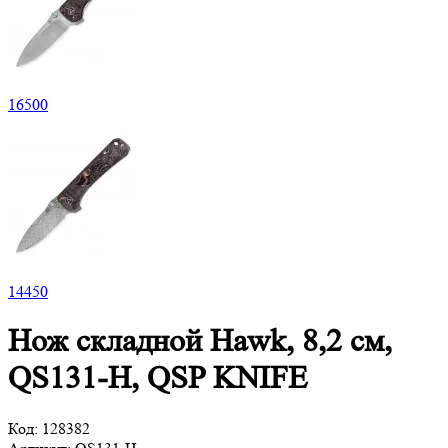
16
500
14
450
Нож складной Hawk, 8,2 см,
QS131-H, QSP KNIFE
Код:
128382