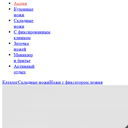
Акции
Кухонные
ножи
Складные
ножи
C фиксированным
клинком
Заточка
ножей
Маникюр
и бритье
Активный
отдых
Каталог
Складные ножи
Ножи с фиксатором лезвия