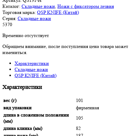
Артикул:
QS131-H
Каталог:
Складные ножи
,
Ножи с фиксатором лезвия
Торговая марка:
QSP KNIFE (Китай)
Серия:
Складные ножи
5
370
Временно отсутствует
Обращаем внимание, после поступления цена товара может
измениться.
Характеристики
Складные ножи
QSP KNIFE (Китай)
Характеристики
вес (г)
101
вид упаковки
фирменная
длина в сложенном положении
105
(мм)
длина клинка (мм)
82
длина ножа (мм)
187