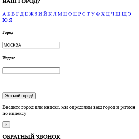
ВАШ ГОРОД?
А
Б
В
Г
Д
Е
Ж
З
И
Й
К
Л
М
Н
О
П
Р
С
Т
У
Ф
Х
Ц
Ч
Ш
Щ
Э
Ю
Я
Город
Индекс
Это мой город!
Введите город или индекс, мы определим ваш город и регион
по индексу
×
ОБРАТНЫЙ ЗВОНОК