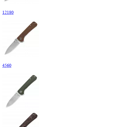
12
180
4
560