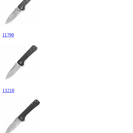
11
790
13
210