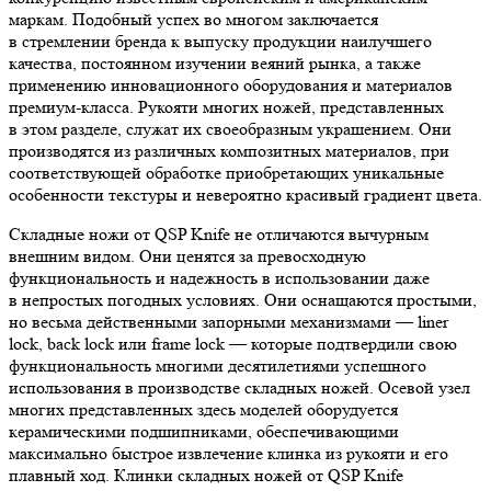
маркам. Подобный успех во многом заключается
в стремлении бренда к выпуску продукции наилучшего
качества, постоянном изучении веяний рынка, а также
применению инновационного оборудования и материалов
премиум-класса. Рукояти многих ножей, представленных
в этом разделе, служат их своеобразным украшением. Они
производятся из различных композитных материалов, при
соответствующей обработке приобретающих уникальные
особенности текстуры и невероятно красивый градиент цвета.
Складные ножи от QSP Knife не отличаются вычурным
внешним видом. Они ценятся за превосходную
функциональность и надежность в использовании даже
в непростых погодных условиях. Они оснащаются простыми,
но весьма действенными запорными механизмами — liner
lock, back lock или frame lock — которые подтвердили свою
функциональность многими десятилетиями успешного
использования в производстве складных ножей. Осевой узел
многих представленных здесь моделей оборудуется
керамическими подшипниками, обеспечивающими
максимально быстрое извлечение клинка из рукояти и его
плавный ход. Клинки складных ножей от QSP Knife