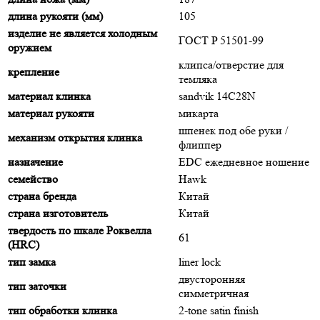
длина рукояти (мм)
105
изделие не является холодным
ГОСТ P 51501-99
оружием
клипса/отверстие для
крепление
темляка
материал клинка
sandvik 14C28N
материал рукояти
микарта
шпенек под обе руки /
механизм открытия клинка
флиппер
назначение
EDC ежедневное ношение
семейство
Hawk
страна бренда
Китай
страна изготовитель
Китай
твердость по шкале Роквелла
61
(HRC)
тип замка
liner lock
двусторонняя
тип заточки
симметричная
тип обработки клинка
2-tone satin finish