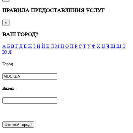
ПРАВИЛА ПРЕДОСТАВЛЕНИЯ УСЛУГ
×
ВАШ ГОРОД?
А
Б
В
Г
Д
Е
Ж
З
И
Й
К
Л
М
Н
О
П
Р
С
Т
У
Ф
Х
Ц
Ч
Ш
Щ
Э
Ю
Я
Город
Индекс
Это мой город!