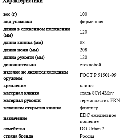
Характеристики
вес (г)
100
вид упаковки
фирменная
длина в сложенном положении
120
(мм)
длина клинка (мм)
88
длина ножа (мм)
208
длина рукояти (мм)
120
дополнительно
стеклобой
изделие не является холодным
ГОСТ P 51501-99
оружием
крепление
клипса
материал клинка
сталь 8Cr14Mov
материал рукояти
термопластик FRN
механизм открытия клинка
флиппер
EDC ежедневное
назначение
ношение
семейство
DG Urban 2
страна бренда
Россия