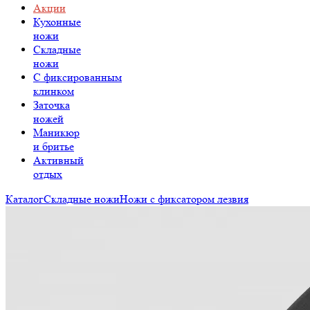
Акции
Кухонные
ножи
Складные
ножи
C фиксированным
клинком
Заточка
ножей
Маникюр
и бритье
Активный
отдых
Каталог
Складные ножи
Ножи с фиксатором лезвия