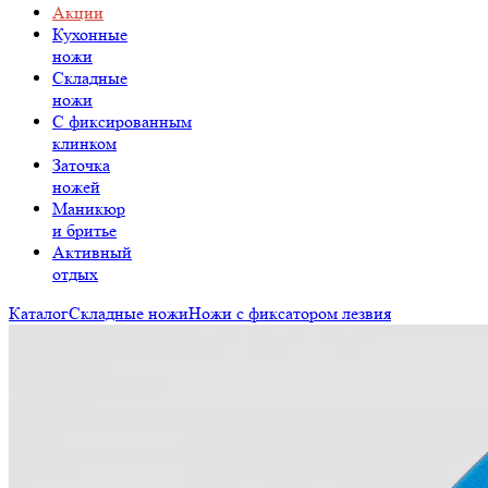
Акции
Кухонные
ножи
Складные
ножи
C фиксированным
клинком
Заточка
ножей
Маникюр
и бритье
Активный
отдых
Каталог
Складные ножи
Ножи с фиксатором лезвия