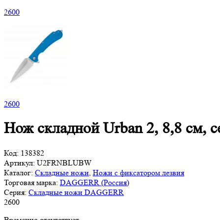
2
600
2
600
Нож складной Urban 2, 8,8 см
Код:
138382
Артикул:
U2FRNBLUBW
Каталог:
Складные ножи
,
Ножи с фиксатором лезвия
Торговая марка:
DAGGERR (Россия)
Серия:
Складные ножи DAGGERR
2
600
Временно отсутствует