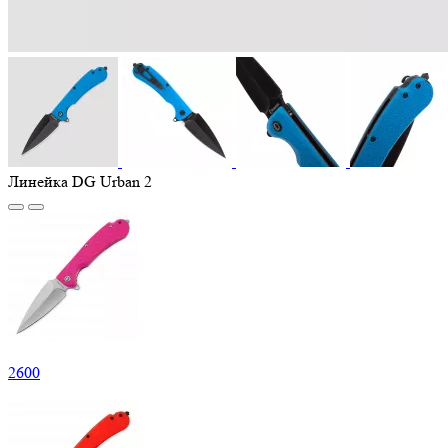
Линейка DG Urban 2
2
600