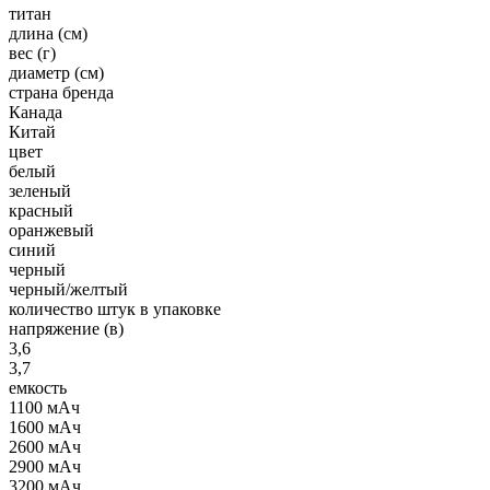
титан
длина (см)
вес (г)
диаметр (см)
страна бренда
Канада
Китай
цвет
белый
зеленый
красный
оранжевый
синий
черный
черный/желтый
количество штук в упаковке
напряжение (в)
3,6
3,7
емкость
1100 мАч
1600 мАч
2600 мАч
2900 мАч
3200 мАч