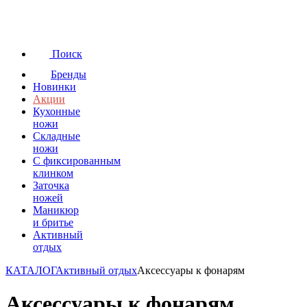
Поиск
Бренды
Новинки
Акции
Кухонные
ножи
Складные
ножи
C фиксированным
клинком
Заточка
ножей
Маникюр
и бритье
Активный
отдых
КАТАЛОГ
Активный отдых
Аксессуары к фонарям
Аксессуары к фонарям