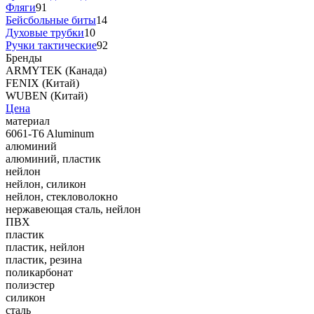
Фляги
91
Бейсбольные биты
14
Духовые трубки
10
Ручки тактические
92
Бренды
ARMYTEK (Канада)
FENIX (Китай)
WUBEN (Китай)
Цена
материал
6061-T6 Aluminum
алюминий
алюминий, пластик
нейлон
нейлон, силикон
нейлон, стекловолокно
нержавеющая сталь, нейлон
ПВХ
пластик
пластик, нейлон
пластик, резина
поликарбонат
полиэстер
силикон
сталь