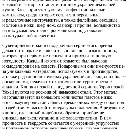
каждый из которых станет истинным украшением вашей
кухни. Здесь присутствуют мультифункциональные
комплекты, среди которых есть и универсальные,
и разделочные инструменты, а также филейные, овощные
и хлебные ножи, шеф-нож, слайсер и прочие. Большинство
из них укомплектованы роскошными подставками
из натуральной древесины.
Сувенирными ножи из подарочной серии этого бренда
делают отнюдь не исключительно внешняя изысканность,
которая при первом же испытании приходит в полную
негодность. Каждый из этих предметов был выкован
и смоделирован на совесть. Подарочными они именуются из-
за уникальных материалов, используемых в производстве,
а также ряда дополнительных украшений, делающих их более
роскошными, нежели их охотничьи или туристические
аналоги. Клинки ножей из подарочной серии наборов ножей
Yaxell куются из роскошной дамасской стали. Этот металл
изготавливается из большого количества пластов низко-
и высокоуглеродистой стали, перекованных между собой под
воздействием высокой температуры и давления. В результате
клинок, сделанный подобным образом, приобретает
уникальные эксплуатационные характеристики. В нем
прочность и твердость сочетается с умеренной упругостью
и бритвенной остротой режущей кромки, сохраняющейся