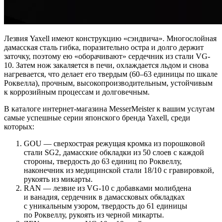
Лезвия Yaxell имеют конструкцию «сэндвича». Многослойная
дамасская сталь гибка, поразительно остра и долго держит
заточку, поэтому ею «оборачивают» сердечник из стали VG-
10. Затем нож закаляется в печи, охлаждается льдом и снова
нагревается, что делает его твердым (60–63 единицы по шкале
Роквелла), прочным, высокопроизводительным, устойчивым
к коррозийным процессам и долговечным.
В каталоге интернет-магазина MesserMeister к вашим услугам
самые успешные серии японского бренда Yaxell, среди
которых:
GOU — сверхострая режущая кромка из порошковой
стали SG2, дамасские обкладки из 50 слоев с каждой
стороны, твердость до 63 единиц по Роквеллу,
наконечник из медицинской стали 18/10 с гравировкой,
рукоять из микарты.
RAN — лезвие из VG-10 с добавками молибдена
и ванадия, сердечник в дамассковых обкладках
с уникальным узором, твердость до 61 единицы
по Роквеллу, рукоять из черной микарты.