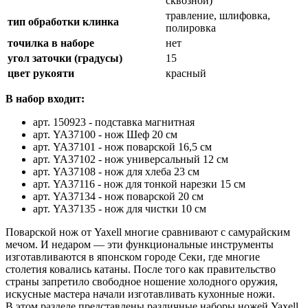
сквозной)
травление, шлифовка,
тип обработки клинка
полировка
точилка в наборе
нет
угол заточки (градусы)
15
цвет рукояти
красный
В набор входит:
арт. 150923 - подставка магнитная
арт. YA37100 - нож Шеф 20 см
арт. YA37101 - нож поварской 16,5 см
арт. YA37102 - нож универсальный 12 см
арт. YA37108 - нож для хлеба 23 см
арт. YA37116 - нож для тонкой нарезки 15 см
арт. YA37134 - нож поварской 20 см
арт. YA37135 - нож для чистки 10 см
Поварской нож от Yaxell многие сравнивают с самурайским
мечом. И недаром — эти функциональные инструменты
изготавливаются в японском городе Секи, где многие
столетия ковались катаны. После того как правительство
страны запретило свободное ношение холодного оружия,
искусные мастера начали изготавливать кухонные ножи.
В этом разделе представлены различные наборы ножей Yaxell,