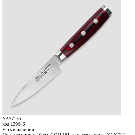
YA37135
код
139646
Есть в наличии
Нож для чистки 10 см, GOU 161, дамасская сталь, YAXELL