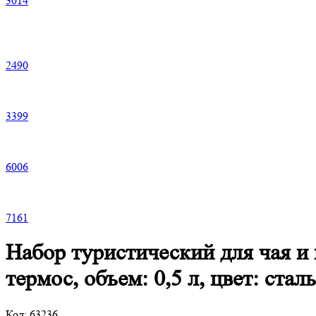
3
014
2
490
3
399
6
006
7
161
Набор туристический для чая и
термос, объем: 0,5 л, цвет: ст
Код:
63236