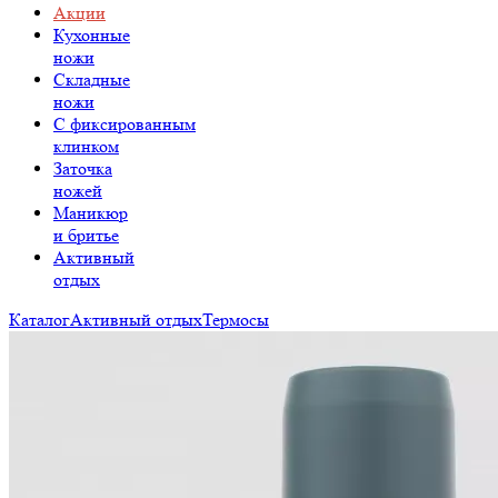
Акции
Кухонные
ножи
Складные
ножи
C фиксированным
клинком
Заточка
ножей
Маникюр
и бритье
Активный
отдых
Каталог
Активный отдых
Термосы