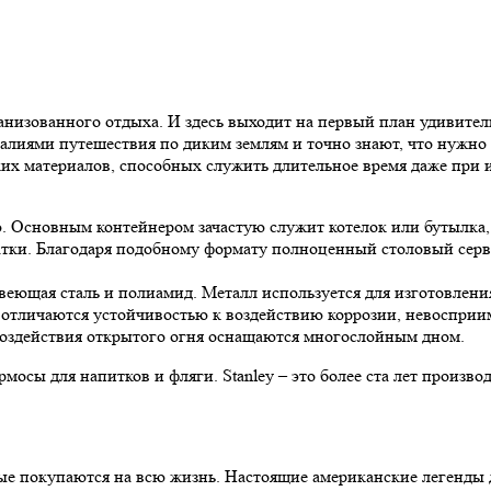
анизованного отдыха. И здесь выходит на первый план удивител
еалиями путешествия по диким землям и точно знают, что нужно
их материалов, способных служить длительное время даже при и
. Основным контейнером зачастую служит котелок или бутылка, 
патки. Благодаря подобному формату полноценный столовый серви
веющая сталь и полиамид. Металл используется для изготовлени
ла отличаются устойчивостью к воздействию коррозии, невоспри
воздействия открытого огня оснащаются многослойным дном.
мосы для напитков и фляги. Stanley – это более ста лет произв
орые покупаются на всю жизнь. Настоящие американские легенд