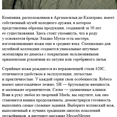
Компания, расположенная в Аргамасилья-де-Калатрава, имеет
собственный музей холодного оружия, в котором
представлены образцы продукции, созданной за 50 лет
ее существования. Здесь стоит упомянуть, что в роду
у основателя бренда Эладио Муела есть мастера,
изготавливавшие ножи еще в средние века. Специально для
музейной коллекции создаются уникальные штучные
экземпляры из дамаска с покрытыми эксклюзивными
орнаментами рукоятями из латуни или серебряного литья.
Серийные ножи рождаются из нержавеющей стали 420С,
отличаются удобством в эксплуатации, легкостью
и практичностью. У каждой серии свои особенности: Rebeco
имеют многозадачное лезвие, SH — брутальную внешность
и маленькие ограничители, Castor — удлиненные клинки.
Взяв в руку любое из творений Muela, вы ощутите, как оно
становится вашим продолжением, демонстрируя готовность
выполнять самые сложные задания. Выберите испанский нож,
выполненный в лучших традициях многих поколений
оружейников, в интернет-магазине MesserMeister,