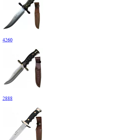
4
260
2
888