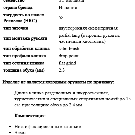
семейство
ST Mountain
страна бренда
Испания
твердость по шкале
58
Роквелла (HRC)
тип заточки
двусторонняя симметричная
partial tang (в пропил рукояти,
тип монтажа рукояти
частичный хвостовик)
тип обработки клинка
satin finish
тип профиля клинка
drop point
тип сечения клинка
flat grind
толщина обуха (мм)
2.3
Изделие не является холодным оружием по признаку:
Длина клинка разделочных и шкуросъемных,
туристических и специальных спортивных ножей до 15
см. при толщине обуха до 2.4 мм.
Комплектация:
Нож с фиксированным клинком.
Чехол.