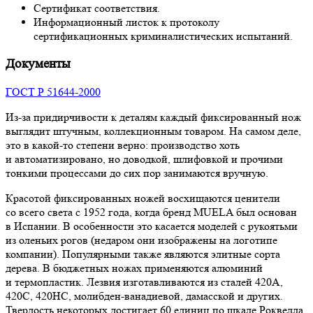
Сертификат соответствия.
Информационный листок к протоколу
сертификационных криминалистических испытаний.
Документы
ГОСТ Р 51644-2000
Из-за придирчивости к деталям каждый фиксированный нож
выглядит штучным, коллекционным товаром. На самом деле,
это в какой-то степени верно: производство хоть
и автоматизировано, но доводкой, шлифовкой и прочими
тонкими процессами до сих пор занимаются вручную.
Красотой фиксированных ножей восхищаются ценители
со всего света с 1952 года, когда бренд MUELA был основан
в Испании. В особенности это касается моделей с рукоятьми
из оленьих рогов (недаром они изображены на логотипе
компании). Популярными также являются элитные сорта
дерева. В бюджетных ножах применяются алюминий
и термопластик. Лезвия изготавливаются из сталей 420А,
420С, 420НС, молибден-ванадиевой, дамасской и других.
Твердость некоторых достигает 60 единиц по шкале Роквелла.