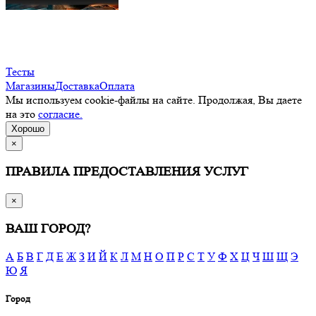
Тесты
Магазины
Доставка
Оплата
Мы используем cookie-файлы на сайте. Продолжая, Вы даете
на это
согласие.
Хорошо
×
ПРАВИЛА ПРЕДОСТАВЛЕНИЯ УСЛУГ
×
ВАШ ГОРОД?
А
Б
В
Г
Д
Е
Ж
З
И
Й
К
Л
М
Н
О
П
Р
С
Т
У
Ф
Х
Ц
Ч
Ш
Щ
Э
Ю
Я
Город