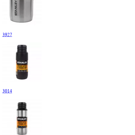
3
927
3
014