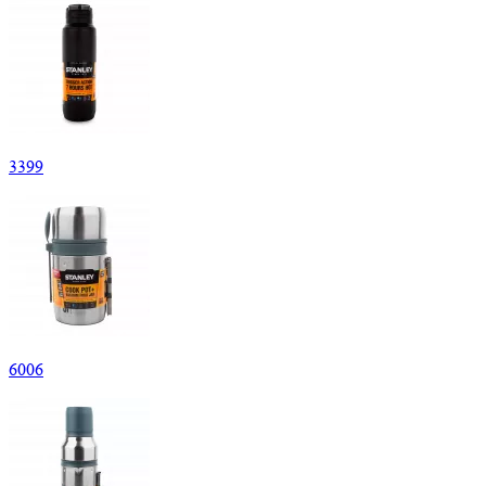
3
399
6
006