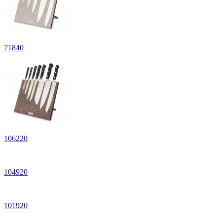
71840
106220
104920
101920