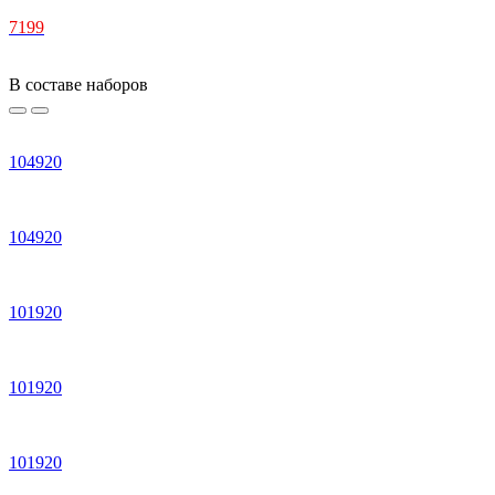
7199
В составе наборов
104920
104920
101920
101920
101920