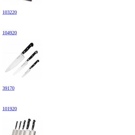
103220
104920
39170
101920