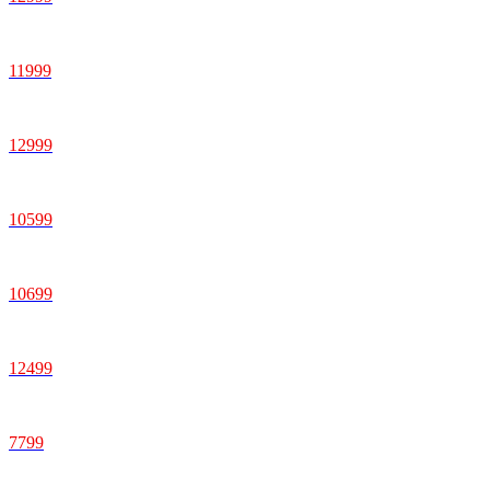
11999
12999
10599
10699
12499
7799