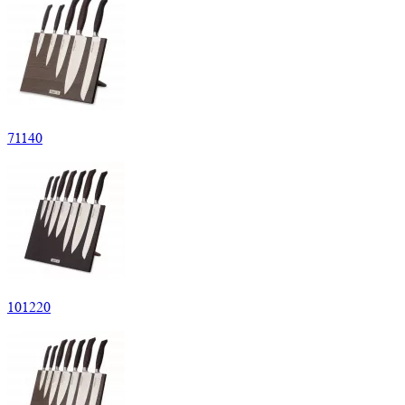
71
140
101
220