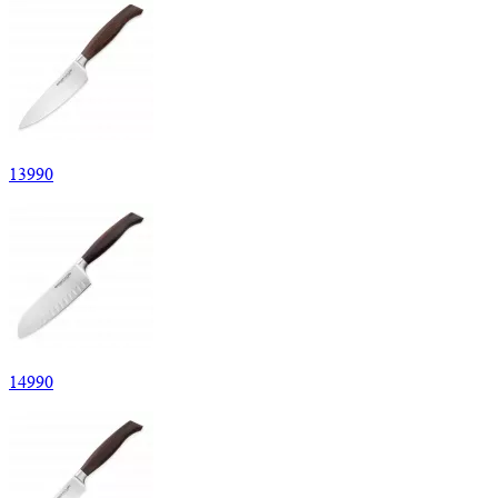
13
990
14
990