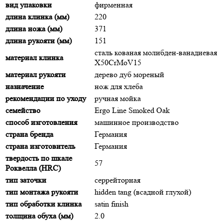
вид упаковки
фирменная
длина клинка (мм)
220
длина ножа (мм)
371
длина рукояти (мм)
151
сталь кованая молибден-ванадиевая
материал клинка
X50CrMoV15
материал рукояти
дерево дуб мореный
назначение
нож для хлеба
рекомендации по уходу
ручная мойка
семейство
Ergo Line Smoked Oak
способ изготовления
машинное производство
страна бренда
Германия
страна изготовитель
Германия
твердость по шкале
57
Роквелла (HRC)
тип заточки
серрейторная
тип монтажа рукояти
hidden tang (всадной глухой)
тип обработки клинка
satin finish
толщина обуха (мм)
2.0