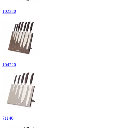
102
220
104
220
71
140