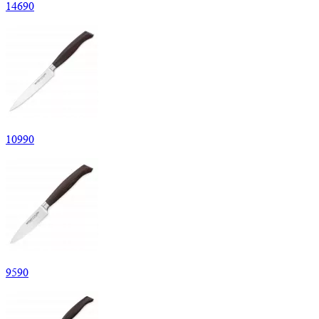
14
690
10
990
9
590