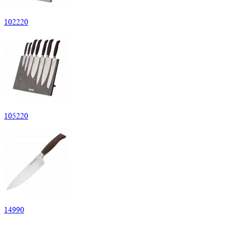
102
220
105
220
14
990