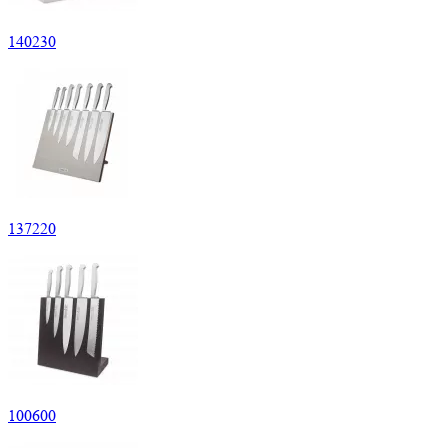
140
230
137
220
100
600