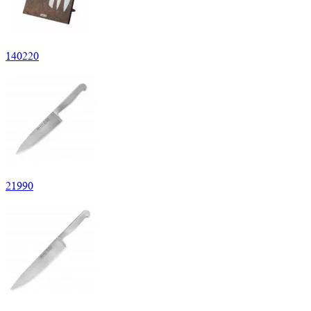
140
220
21
990