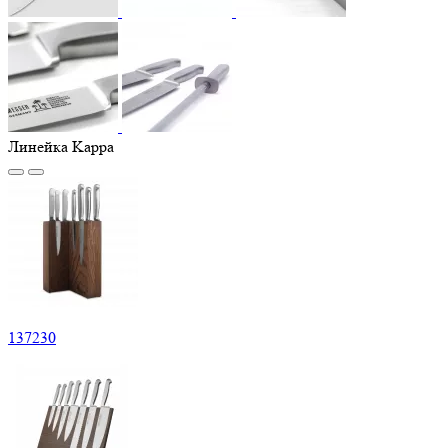
Линейка Kappa
137
230