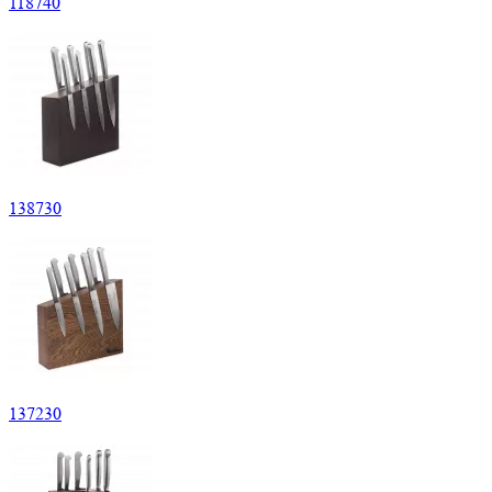
118
740
138
730
137
230