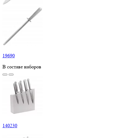
19
690
В составе наборов
140
230