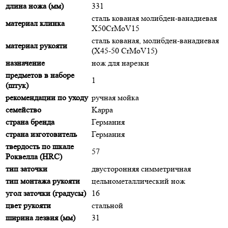
длина ножа (мм)
331
сталь кованая молибден-ванадиевая
материал клинка
X50CrMoV15
сталь кованая, молибден-ванадиевая
материал рукояти
(X45-50 CrMoV15)
назначение
нож для нарезки
предметов в наборе
1
(штук)
рекомендации по уходу
ручная мойка
семейство
Kappa
страна бренда
Германия
страна изготовитель
Германия
твердость по шкале
57
Роквелла (HRC)
тип заточки
двусторонняя симметричная
тип монтажа рукояти
цельнометаллический нож
угол заточки (градусы)
16
цвет рукояти
стальной
ширина лезвия (мм)
31