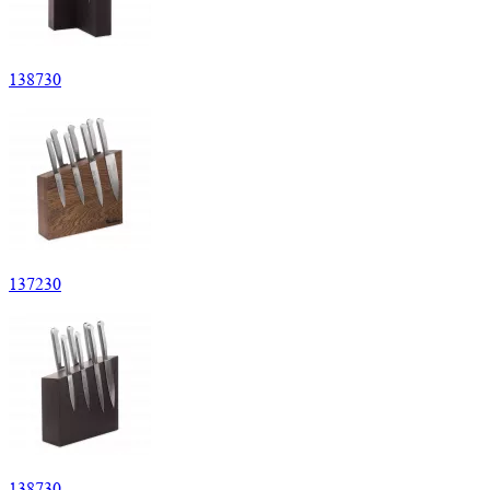
138
730
137
230
138
730