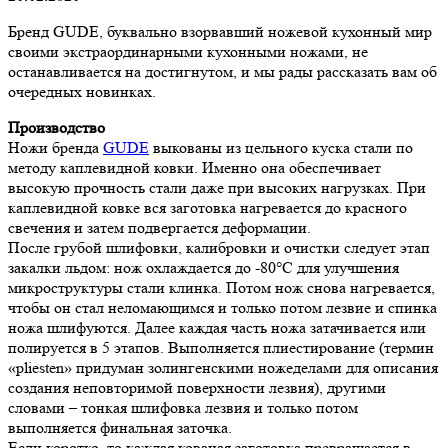
Бренд GUDE, буквально взорвавший ножевой кухонный мир
своими экстраординарными кухонными ножами, не
останавливается на достигнутом, и мы рады рассказать вам об
очередных новинках.
Производство
Ножи бренда
GUDE
выкованы из цельного куска стали по
методу каплевидной ковки. Именно она обеспечивает
высокую прочность стали даже при высоких нагрузках. При
каплевидной ковке вся заготовка нагревается до красного
свечения и затем подвергается деформации.
После грубой шлифовки, калибровки и очистки следует этап
закалки льдом: нож охлаждается до -80°С для улучшения
микроструктуры стали клинка. Потом нож снова нагревается,
чтобы он стал неломающимся и только потом лезвие и спинка
ножа шлифуются. Далее каждая часть ножа затачивается или
полируется в 5 этапов. Выполняется плиестирование (термин
«pliesten» придуман золингенскими ножеделами для описания
создания неповторимой поверхности лезвия), другими
словами – тонкая шлифовка лезвия и только потом
выполняется финальная заточка.
Если коротко, то каждая кованая заготовка превращается в