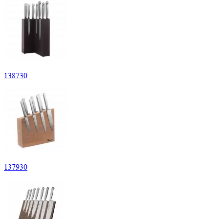
138
730
137
930