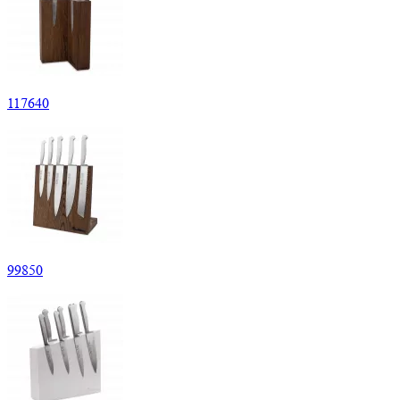
117
640
99
850