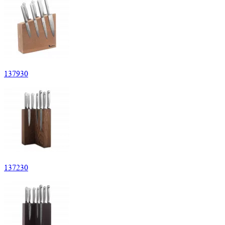
137
930
137
230