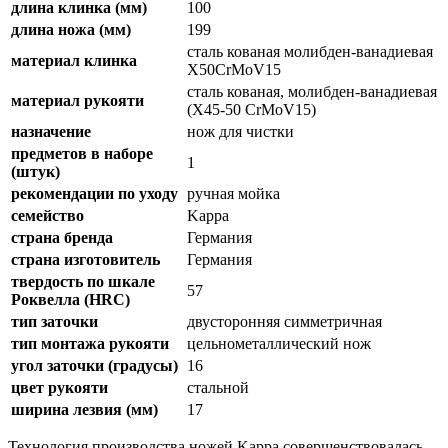
длина клинка (мм)
100
длина ножа (мм)
199
сталь кованая молибден-ванадиевая
материал клинка
X50CrMoV15
сталь кованая, молибден-ванадиевая
материал рукояти
(X45-50 CrMoV15)
назначение
нож для чистки
предметов в наборе
1
(штук)
рекомендации по уходу
ручная мойка
семейство
Kappa
страна бренда
Германия
страна изготовитель
Германия
твердость по шкале
57
Роквелла (HRC)
тип заточки
двусторонняя симметричная
тип монтажа рукояти
цельнометаллический нож
угол заточки (градусы)
16
цвет рукояти
стальной
ширина лезвия (мм)
17
Технология производства ножей Kappa совершенствовалась