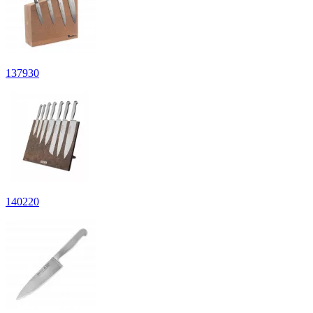
137
930
140
220