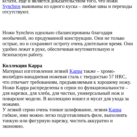
кстати, еще и является доказательством того, что ножи
Synchros
выкованы из одного куска – любые швы и переходы
отсутствуют.
Ножи Synchros идеально сбалансированы благодаря
необычной, но продуманной конструкции. Они не только
острые, но и сохраняют остроту очень длительное время. Они
удобно лежат в руке, обеспечивая неутомительную и
безопасную работу.
Коллекция Kappa
Материал изготовления лезвий
Kappa
также – хромо-
молибден-ванадиевая ножевая сталь с твердостью 57 HRC,
что отвечает требованиям, предъявляемым к хорошему ножу.
Ножи Kappa распределены в серии по функциональности –
для нарезки, для хлеба, для чистки, универсальный нож и
поварские модели. В коллекцию вошел и мусат для ухода за
ножами.
У лезвий серии очень тонкое шлифование, лезвия
Kappa
гибкие, ими можно легко подготавливать филе, выполнять
тонкую или фигурную нарезку, чистить аккуратно и
экономно.