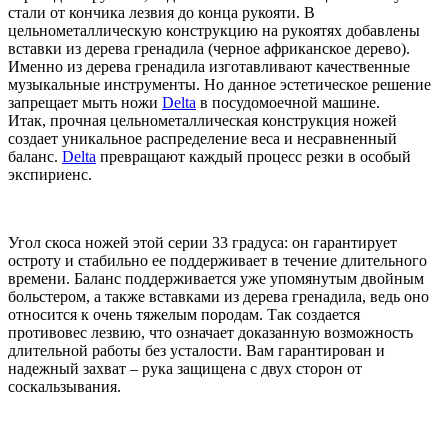
стали от кончика лезвия до конца рукояти. В
цельнометаллическую конструкцию на рукоятях добавлены
вставки из дерева гренадила (черное африканское дерево).
Именно из дерева гренадила изготавливают качественные
музыкальные инструменты. Но данное эстетическое решение
запрещает мыть ножи
Delta
в посудомоечной машине.
Итак, прочная цельнометаллическая конструкция ножей
создает уникальное распределение веса и несравненный
баланс.
Delta
превращают каждый процесс резки в особый
экспириенс.
Угол скоса ножей этой серии 33 градуса: он гарантирует
остроту и стабильно ее поддерживает в течение длительного
времени. Баланс поддерживается уже упомянутым двойным
больстером, а также вставками из дерева гренадила, ведь оно
относится к очень тяжелым породам. Так создается
противовес лезвию, что означает доказанную возможность
длительной работы без усталости. Вам гарантирован и
надежный захват – рука защищена с двух сторон от
соскальзывания.