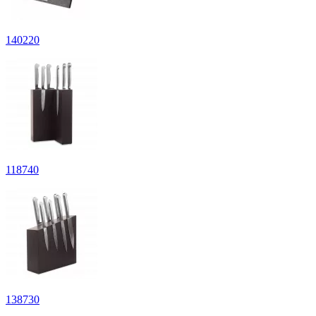
140
220
118
740
138
730