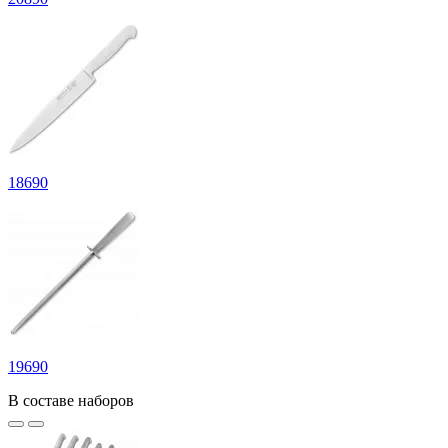
18
690
19
690
В составе наборов