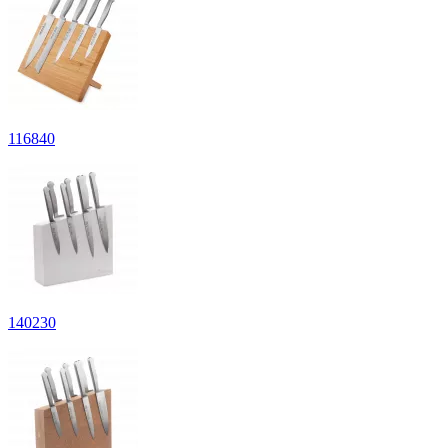
116
840
140
230