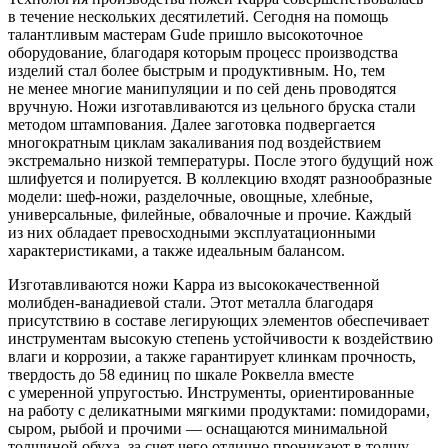
в течение нескольких десятилетий. Сегодня на помощь
талантливым мастерам Gude пришло высокоточное
оборудование, благодаря которым процесс производства
изделий стал более быстрым и продуктивным. Но, тем
не менее многие манипуляции и по сей день проводятся
вручную. Ножи изготавливаются из цельного бруска стали
методом штампования. Далее заготовка подвергается
многократным циклам закаливания под воздействием
экстремально низкой температуры. После этого будущий нож
шлифуется и полируется. В коллекцию входят разнообразные
модели: шеф-ножи, разделочные, овощные, хлебные,
универсальные, филейные, обвалочные и прочие. Каждый
из них обладает превосходными эксплуатационными
характеристиками, а также идеальным балансом.
Изготавливаются ножи Kappa из высококачественной
молибден-ванадиевой стали. Этот металла благодаря
присутствию в составе легирующих элементов обеспечивает
инструментам высокую степень устойчивости к воздействию
влаги и коррозии, а также гарантирует клинкам прочность,
твердость до 58 единиц по шкале Роквелла вместе
с умеренной упругостью. Инструменты, ориентированные
на работу с деликатными мягкими продуктами: помидорами,
сыром, рыбой и прочими — оснащаются минимальной
толщиной обуха, за счет чего отлично проникают в толщу