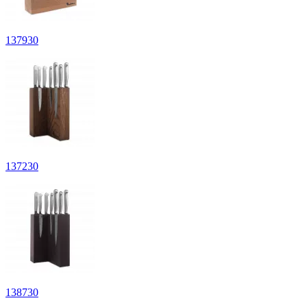
137
930
137
230
138
730