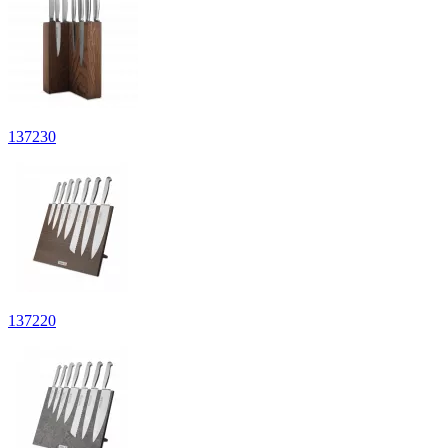
137
230
137
220