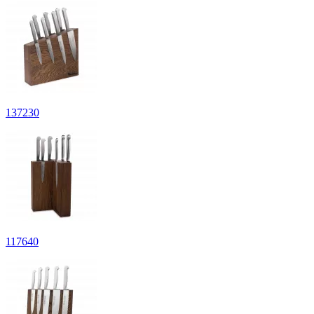
137
230
117
640