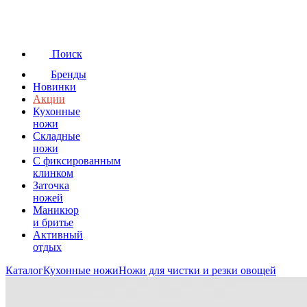
Поиск
Бренды
Новинки
Акции
Кухонные
ножи
Складные
ножи
C фиксированным
клинком
Заточка
ножей
Маникюр
и бритье
Активный
отдых
Каталог
Кухонные ножи
Ножи для чистки и резки овощей