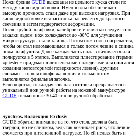
Ножи бренда
GUDE
выкованы из цельного куска стали по
методу каплевидной ковки. Именно она обеспечивает
высокую прочность стали даже при высоких нагрузках. При
каплевидной ковке вся заготовка нагревается до красного
свечения и затем подвергается деформации.
После грубой шлифовки, калибровки и очистки следует этап
закалки льдом: нож охлаждается до -80°С для улучшения
микроструктуры стали клинка. Потом нож снова нагревается,
чтобы он стал неломающимся и только потом лезвие и спинка
ножа шлифуются. Далее каждая часть ножа затачивается или
полируется в 5 этапов. Выполняется плиестирование (термин
«pliesten» придуман золингенскими ножеделами для описания
создания неповторимой поверхности лезвия), другими
словами – тонкая шлифовка лезвия и только потом
выполняется финальная заточка.
Если коротко, то каждая кованая заготовка превращается в
уникальный нож ручной работы на ножевой мануфактуре
GUDE
только после 30-40 этапов ручной обработки.
Synchros. Коллекция Exclusiv
GUDE обратил внимание на то, что сталь должна быть
твердой, но не слишком, ведь так возникает риск, что лезвие
сломается при интенсивной нагрузке. Но ей нельзя быть и