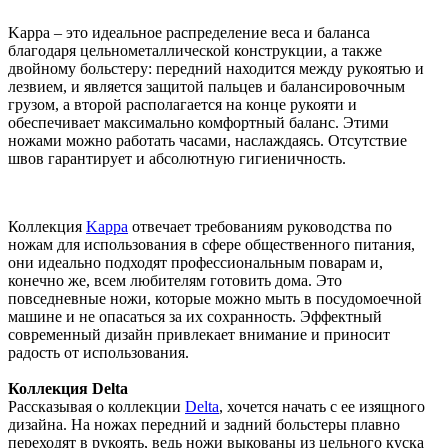
Kappa – это идеальное распределение веса и баланса
благодаря цельнометаллической конструкции, а также
двойному больстеру: передний находится между рукоятью и
лезвием, и является защитой пальцев и балансировочным
грузом, а второй располагается на конце рукояти и
обеспечивает максимально комфортный баланс. Этими
ножами можно работать часами, наслаждаясь. Отсутствие
швов гарантирует и абсолютную гигиеничность.
Коллекция
Kappa
отвечает требованиям руководства по
ножам для использования в сфере общественного питания,
они идеально подходят профессиональным поварам и,
конечно же, всем любителям готовить дома. Это
повседневные ножи, которые можно мыть в посудомоечной
машине и не опасаться за их сохранность. Эффектный
современный дизайн привлекает внимание и приносит
радость от использования.
Коллекция Delta
Рассказывая о коллекции
Delta
, хочется начать с ее изящного
дизайна. На ножах передний и задний больстеры плавно
переходят в рукоять, ведь ножи выкованы из цельного куска