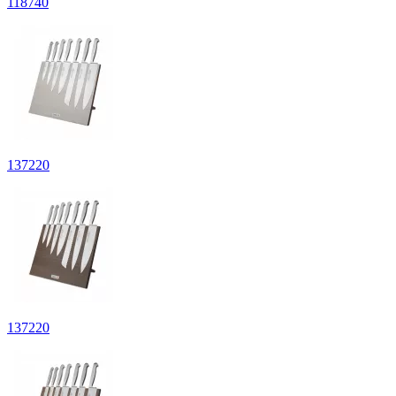
118
740
137
220
137
220