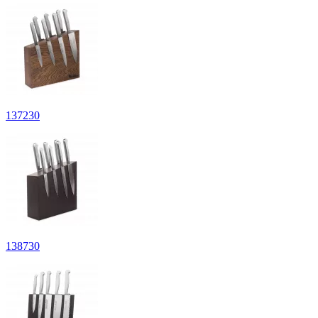
137
230
138
730