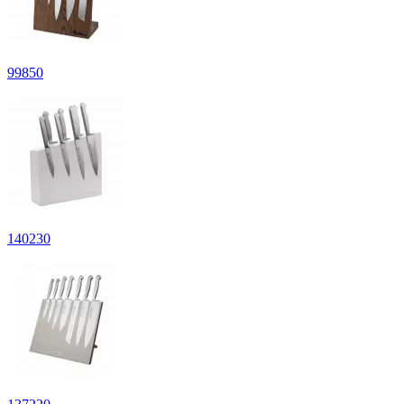
99
850
140
230