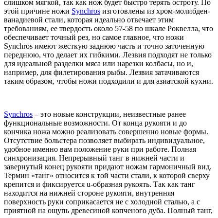
слишком мягкой, так как нож будет быстро терять остроту. По
этой причине ножи
Synchros
изготовлены из хром-молибден-
ванадиевой стали, которая идеально отвечает этим
требованиям, ее твердость около 57-58 по шкале Роквелла, что
обеспечивает точный рез, но самое главное, что ножи
Synchros имеют жесткую заднюю часть и точно заточенную
переднюю, что делает их гибкими. Лезвия подходят не только
для идеальной разделки мяса или нарезки колбасы, но и,
например, для филетирования рыбы. Лезвия затачиваются
таким образом, чтобы ножи подходили и для азиатской кухни.
Synchros
– это новые конструкции, неизвестные ранее
функциональные возможности. От конца рукояти и до
кончика ножа можно реализовать совершенно новые формы.
Отсутствие больстера позволяет выбирать индивидуальное,
удобное именно вам положение руки при работе. Полная
синхронизация. Непрерывный танг в нижней части и
завернутый конец рукояти придают ножам гармоничный вид.
Термин «танг» относится к той части стали, к которой сверху
крепится и фиксируется u-образная рукоять. Так как танг
находится на нижней стороне рукояти, внутренняя
поверхность руки соприкасается не с холодной сталью, а с
приятной на ощупь древесиной копченого дуба. Полный танг,