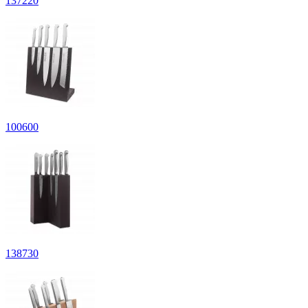
137
220
100
600
138
730