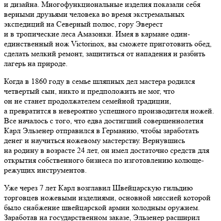
и дизайна. Многофункциональные изделия показали себя
верными друзьями человека во время экстремальных
экспедиций на Северный полюс, гору Эверест
и в тропические леса Амазонки. Имея в кармане один-
единственный нож Victorinox, вы сможете приготовить обед,
сделать мелкий ремонт, защититься от нападения и разбить
лагерь на природе.
Когда в 1860 году в семье шляпных дел мастера родился
четвертый сын, никто и предположить не мог, что
он не станет продолжателем семейной традиции,
а превратится в невероятно успешного производителя ножей.
Все началось с того, что едва достигший совершеннолетия
Карл Эльзенер отправился в Германию, чтобы заработать
денег и научиться ножевому мастерству. Вернувшись
на родину в возрасте 24 лет, он имел достаточно средств для
открытия собственного бизнеса по изготовлению колюще-
режущих инструментов.
Уже через 7 лет Карл возглавил Швейцарскую гильдию
торговцев ножевыми изделиями, основной миссией которой
было снабжение швейцарской армии холодным оружием.
Заработав на государственном заказе, Эльзенер расширил