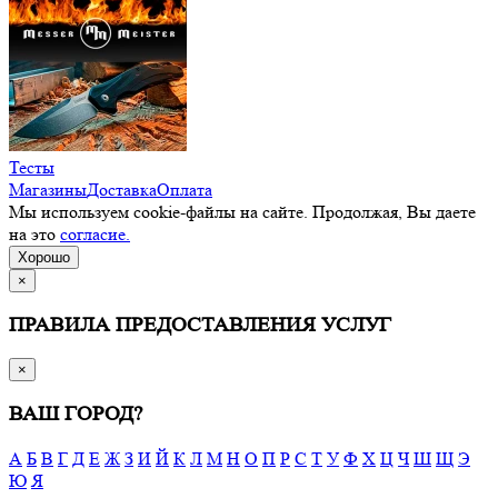
Тесты
Магазины
Доставка
Оплата
Мы используем cookie-файлы на сайте. Продолжая, Вы даете
на это
согласие.
Хорошо
×
ПРАВИЛА ПРЕДОСТАВЛЕНИЯ УСЛУГ
×
ВАШ ГОРОД?
А
Б
В
Г
Д
Е
Ж
З
И
Й
К
Л
М
Н
О
П
Р
С
Т
У
Ф
Х
Ц
Ч
Ш
Щ
Э
Ю
Я