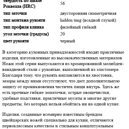
твердость по шкале
56
Роквелла (HRC)
тип заточки
двусторонняя симметричная
тип монтажа рукояти
hidden tang (всадной глухой)
тип профиля клинка
филейный гибкий
угол заточки (градусы)
20
цвет рукояти
черный
В категорию кухонных принадлежностей входят практичные
изделия, изготовленные из высококачественных материалов.
Ножи этой серии выпускаются из хромированной молибден-
ванадиевой стали с рукоятью, выполненной из эластомера.
Благодаря тому, что рукоять наплавляется на хвостовик,
зазоры между ними отсутствуют, что дает дополнительную
защиту от проникновения частичек пищи внутрь. Здесь же
есть прочные гибкие лопаточки, острые овощечистки,
удобные подставки, практичные мусаты и многие другие
предметы, без которых нельзя обойтись ни на одной кухне.
Изделия, созданные всемирно известным брендом
швейцарских ножей специально для кухни, отличаются
первоклассным качеством и стильным концептуальным