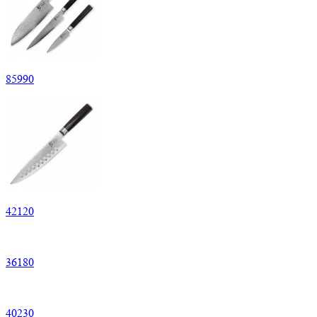
85
990
42
120
36
180
40
230