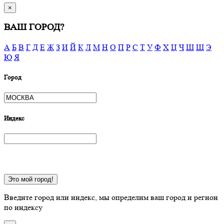
×
ВАШ ГОРОД?
А
Б
В
Г
Д
Е
Ж
З
И
Й
К
Л
М
Н
О
П
Р
С
Т
У
Ф
Х
Ц
Ч
Ш
Щ
Э
Ю
Я
Город
Индекс
Это мой город!
Введите город или индекс, мы определим ваш город и регион
по индексу