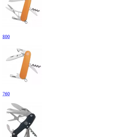
800
760