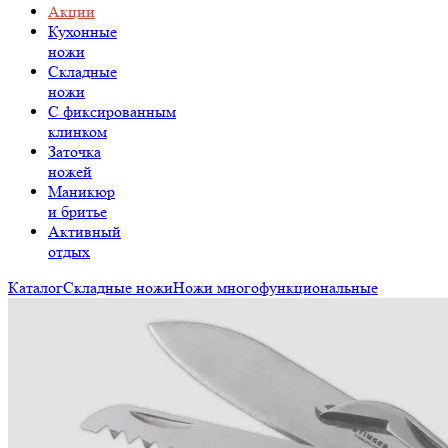
Акции
Кухонные
ножи
Складные
ножи
C фиксированным
клинком
Заточка
ножей
Маникюр
и бритье
Активный
отдых
Каталог
Складные ножи
Ножи многофункциональные