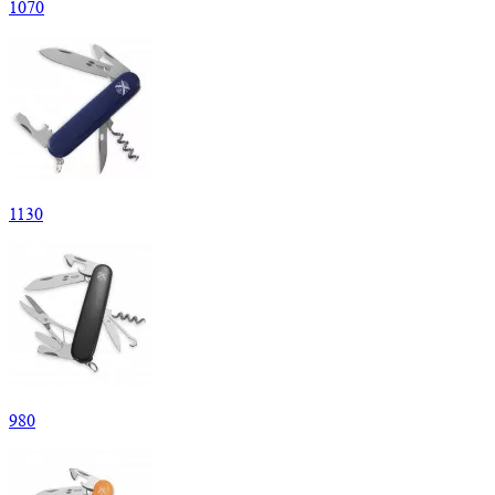
1
070
1
130
980