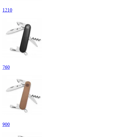
1
210
760
900