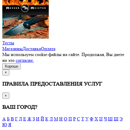
Тесты
Магазины
Доставка
Оплата
Мы используем cookie-файлы на сайте. Продолжая, Вы даете
на это
согласие.
Хорошо
×
ПРАВИЛА ПРЕДОСТАВЛЕНИЯ УСЛУГ
×
ВАШ ГОРОД?
А
Б
В
Г
Д
Е
Ж
З
И
Й
К
Л
М
Н
О
П
Р
С
Т
У
Ф
Х
Ц
Ч
Ш
Щ
Э
Ю
Я