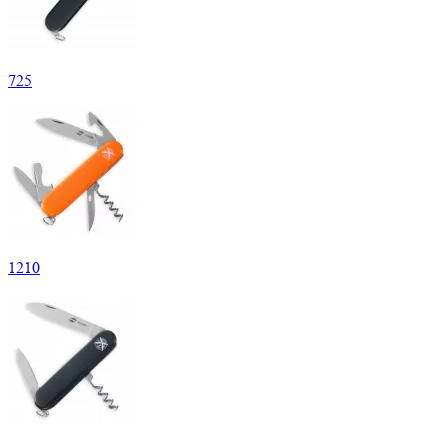
725
1
210