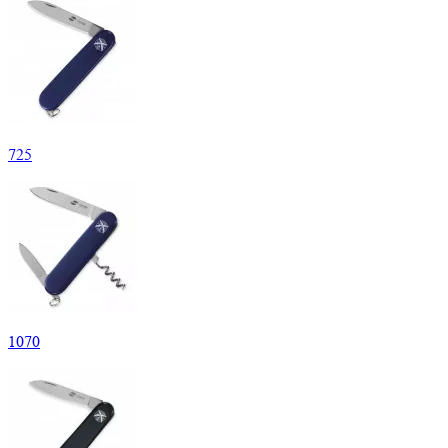
725
1
070