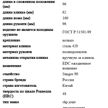
длина в сложенном положении
96
(мм)
длина клинка (мм)
62
длина ножа (мм)
160
длина рукояти (мм)
96
изделие не является холодным
ГОСТ P 51501-99
оружием
крепление
кольцо
материал клинка
сталь 420
материал рукояти
полипропилен
механизм открытия клинка
вручную за клинок
EDC ежедневное
назначение
ношение
семейство
Stinger 90
страна бренда
Россия
страна изготовитель
Китай
твердость по шкале Роквелла
48
(HRC)
тип замка
slip joint
двусторонняя